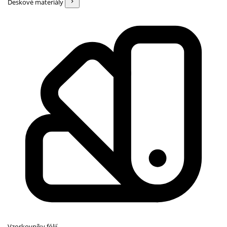
Deskové materiály
Vzorkovníky fólií