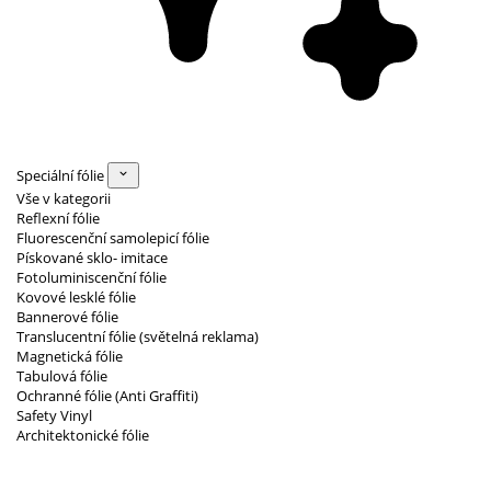
Speciální fólie
Vše v kategorii
Reflexní fólie
Fluorescenční samolepicí fólie
Pískované sklo- imitace
Fotoluminiscenční fólie
Kovové lesklé fólie
Bannerové fólie
Translucentní fólie (světelná reklama)
Magnetická fólie
Tabulová fólie
Ochranné fólie (Anti Graffiti)
Safety Vinyl
Architektonické fólie