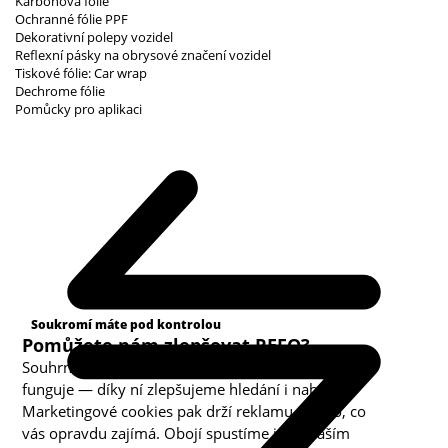
Karbonová fólie
Ochranné fólie PPF
Dekorativní polepy vozidel
Reflexní pásky na obrysové značení vozidel
Tiskové fólie: Car wrap
Dechrome fólie
Pomůcky pro aplikaci
Kategorie cookies
Soukromí máte pod kontrolou
Pomůžete nám zlepšovat REFO?
Souhrnná analytika nám ukazuje, co v obchodě
funguje — díky ní zlepšujeme hledání i nabídku.
Marketingové cookies pak drží reklamu u toho, co
vás opravdu zajímá. Obojí spustíme jen s vaším