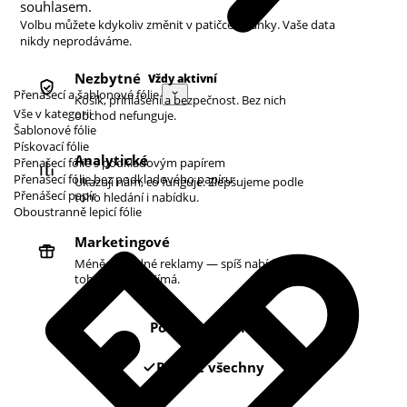
souhlasem.
Volbu můžete kdykoliv změnit v patičce stránky. Vaše data
nikdy neprodáváme.
Nezbytné
Vždy aktivní
Přenášecí a šablonové fólie
Košík, přihlášení a bezpečnost. Bez nich
Vše v kategorii
obchod nefunguje.
Šablonové fólie
Pískovací fólie
Analytické
Přenašecí fólie s podkladovým papírem
Přenašecí fólie bez podkladového papíru
Ukazují nám, co funguje. Zlepšujeme podle
Přenášecí papír
toho hledání i nabídku.
Oboustranně lepicí fólie
Marketingové
Méně náhodné reklamy — spíš nabídky podle
toho, co vás zajímá.
Pouze nezbytné
Povolit všechny