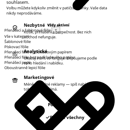
souhlasem.
Volbu můžete kdykoliv změnit v patičce stránky. Vaše data
nikdy neprodáváme.
Nezbytné
Vždy aktivní
Přenášecí a šablonové fólie
Košík, přihlášení a bezpečnost. Bez nich
Vše v kategorii
obchod nefunguje.
Šablonové fólie
Pískovací fólie
Analytické
Přenašecí fólie s podkladovým papírem
Přenašecí fólie bez podkladového papíru
Ukazují nám, co funguje. Zlepšujeme podle
Přenášecí papír
toho hledání i nabídku.
Oboustranně lepicí fólie
Marketingové
Méně náhodné reklamy — spíš nabídky podle
toho, co vás zajímá.
Pouze nezbytné
Povolit všechny