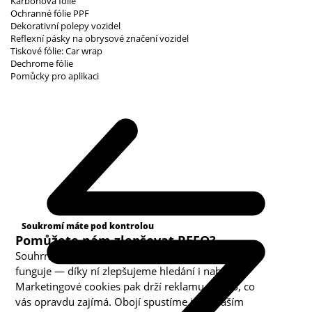
Karbonová fólie
Ochranné fólie PPF
Dekorativní polepy vozidel
Reflexní pásky na obrysové značení vozidel
Tiskové fólie: Car wrap
Dechrome fólie
Pomůcky pro aplikaci
Kategorie cookies
Soukromí máte pod kontrolou
Pomůžete nám zlepšovat REFO?
Souhrnná analytika nám ukazuje, co v obchodě
funguje — díky ní zlepšujeme hledání i nabídku.
Marketingové cookies pak drží reklamu u toho, co
vás opravdu zajímá. Obojí spustíme jen s vaším