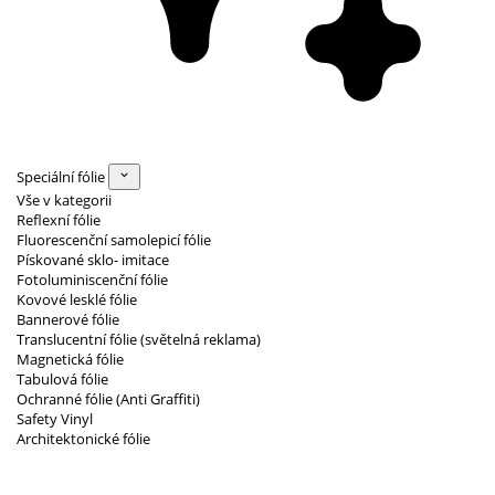
Speciální fólie
Vše v kategorii
Reflexní fólie
Fluorescenční samolepicí fólie
Pískované sklo- imitace
Fotoluminiscenční fólie
Kovové lesklé fólie
Bannerové fólie
Translucentní fólie (světelná reklama)
Magnetická fólie
Tabulová fólie
Ochranné fólie (Anti Graffiti)
Safety Vinyl
Architektonické fólie