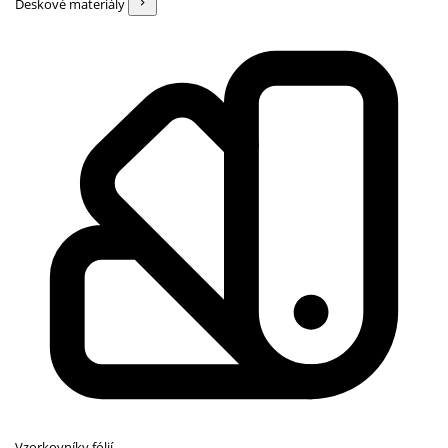
Deskové materiály
Vzorkovníky fólií