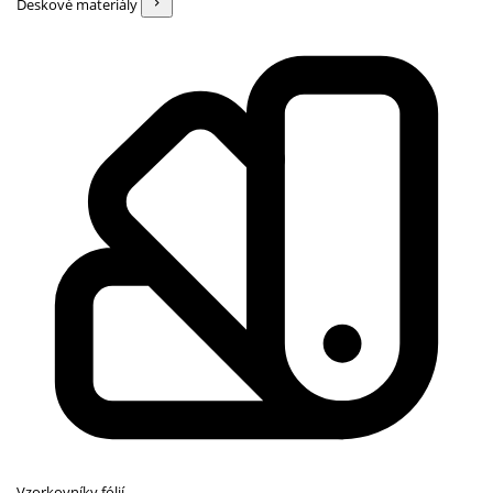
Deskové materiály
Vzorkovníky fólií