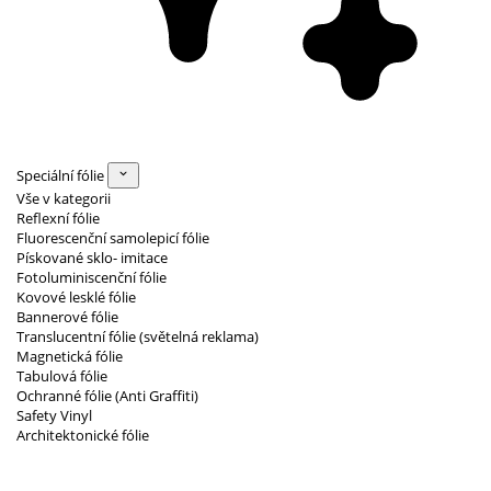
Speciální fólie
Vše v kategorii
Reflexní fólie
Fluorescenční samolepicí fólie
Pískované sklo- imitace
Fotoluminiscenční fólie
Kovové lesklé fólie
Bannerové fólie
Translucentní fólie (světelná reklama)
Magnetická fólie
Tabulová fólie
Ochranné fólie (Anti Graffiti)
Safety Vinyl
Architektonické fólie