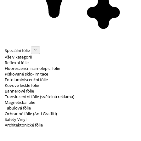
Speciální fólie
Vše v kategorii
Reflexní fólie
Fluorescenční samolepicí fólie
Pískované sklo- imitace
Fotoluminiscenční fólie
Kovové lesklé fólie
Bannerové fólie
Translucentní fólie (světelná reklama)
Magnetická fólie
Tabulová fólie
Ochranné fólie (Anti Graffiti)
Safety Vinyl
Architektonické fólie