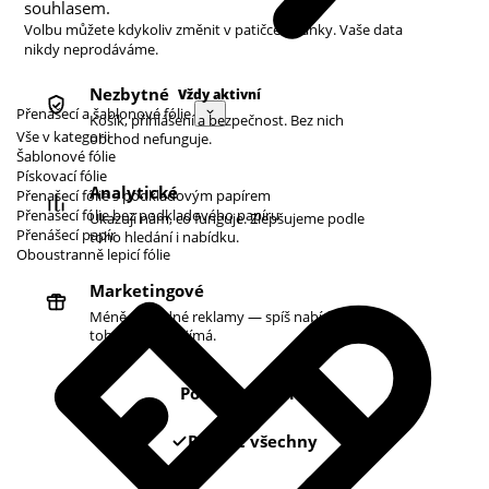
souhlasem.
Volbu můžete kdykoliv změnit v patičce stránky. Vaše data
nikdy neprodáváme.
Nezbytné
Vždy aktivní
Přenášecí a šablonové fólie
Košík, přihlášení a bezpečnost. Bez nich
Vše v kategorii
obchod nefunguje.
Šablonové fólie
Pískovací fólie
Analytické
Přenašecí fólie s podkladovým papírem
Přenašecí fólie bez podkladového papíru
Ukazují nám, co funguje. Zlepšujeme podle
Přenášecí papír
toho hledání i nabídku.
Oboustranně lepicí fólie
Marketingové
Méně náhodné reklamy — spíš nabídky podle
toho, co vás zajímá.
Pouze nezbytné
Povolit všechny