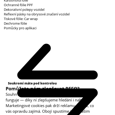
Karbonová fólie
Ochranné fólie PPF
Dekorativní polepy vozidel
Reflexní pásky na obrysové značení vozidel
Tiskové fólie: Car wrap
Dechrome fólie
Pomůcky pro aplikaci
Kategorie cookies
Soukromí máte pod kontrolou
Pomůžete nám zlepšovat REFO?
Souhrnná analytika nám ukazuje, co v obchodě
funguje — díky ní zlepšujeme hledání i nabídku.
Marketingové cookies pak drží reklamu u toho, co
vás opravdu zajímá. Obojí spustíme jen s vaším