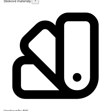
Deskové materiály
Vzorkovníky fólií