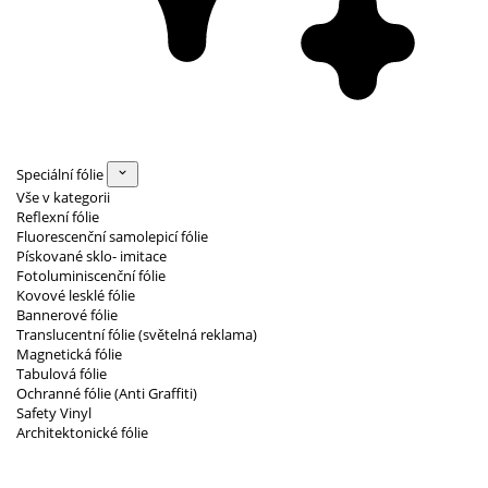
Speciální fólie
Vše v kategorii
Reflexní fólie
Fluorescenční samolepicí fólie
Pískované sklo- imitace
Fotoluminiscenční fólie
Kovové lesklé fólie
Bannerové fólie
Translucentní fólie (světelná reklama)
Magnetická fólie
Tabulová fólie
Ochranné fólie (Anti Graffiti)
Safety Vinyl
Architektonické fólie