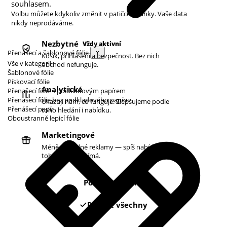
souhlasem.
Volbu můžete kdykoliv změnit v patičce stránky. Vaše data
nikdy neprodáváme.
Nezbytné
Vždy aktivní
Přenášecí a šablonové fólie
Košík, přihlášení a bezpečnost. Bez nich
Vše v kategorii
obchod nefunguje.
Šablonové fólie
Pískovací fólie
Analytické
Přenašecí fólie s podkladovým papírem
Přenašecí fólie bez podkladového papíru
Ukazují nám, co funguje. Zlepšujeme podle
Přenášecí papír
toho hledání i nabídku.
Oboustranně lepicí fólie
Marketingové
Méně náhodné reklamy — spíš nabídky podle
toho, co vás zajímá.
Pouze nezbytné
Povolit všechny