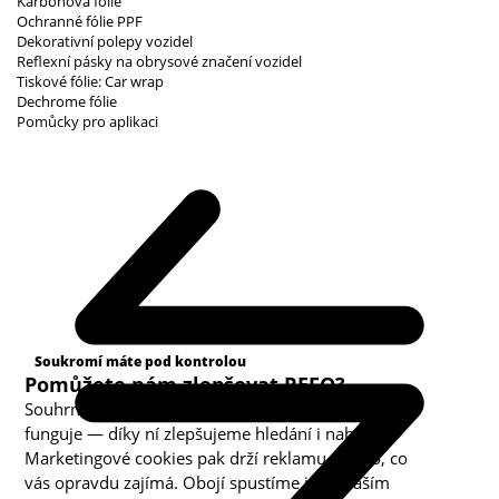
Karbonová fólie
Ochranné fólie PPF
Dekorativní polepy vozidel
Reflexní pásky na obrysové značení vozidel
Tiskové fólie: Car wrap
Dechrome fólie
Pomůcky pro aplikaci
Kategorie cookies
Soukromí máte pod kontrolou
Pomůžete nám zlepšovat REFO?
Souhrnná analytika nám ukazuje, co v obchodě
funguje — díky ní zlepšujeme hledání i nabídku.
Marketingové cookies pak drží reklamu u toho, co
vás opravdu zajímá. Obojí spustíme jen s vaším