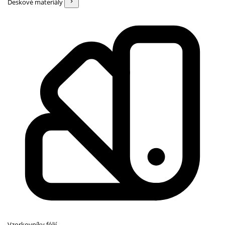
Deskové materiály
Vzorkovníky fólií