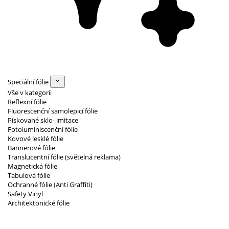
Speciální fólie
Vše v kategorii
Reflexní fólie
Fluorescenční samolepicí fólie
Pískované sklo- imitace
Fotoluminiscenční fólie
Kovové lesklé fólie
Bannerové fólie
Translucentní fólie (světelná reklama)
Magnetická fólie
Tabulová fólie
Ochranné fólie (Anti Graffiti)
Safety Vinyl
Architektonické fólie