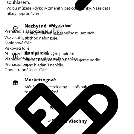
souhlasem.
Volbu můžete kdykoliv změnit v patičce stránky. Vaše data
nikdy neprodáváme.
Nezbytné
Vždy aktivní
Přenášecí a šablonové fólie
Košík, přihlášení a bezpečnost. Bez nich
Vše v kategorii
obchod nefunguje.
Šablonové fólie
Pískovací fólie
Analytické
Přenašecí fólie s podkladovým papírem
Přenašecí fólie bez podkladového papíru
Ukazují nám, co funguje. Zlepšujeme podle
Přenášecí papír
toho hledání i nabídku.
Oboustranně lepicí fólie
Marketingové
Méně náhodné reklamy — spíš nabídky podle
toho, co vás zajímá.
Pouze nezbytné
Povolit všechny