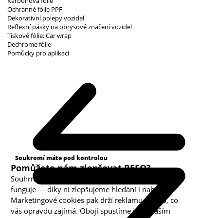
Karbonová fólie
Ochranné fólie PPF
Dekorativní polepy vozidel
Reflexní pásky na obrysové značení vozidel
Tiskové fólie: Car wrap
Dechrome fólie
Pomůcky pro aplikaci
Kategorie cookies
Soukromí máte pod kontrolou
Pomůžete nám zlepšovat REFO?
Souhrnná analytika nám ukazuje, co v obchodě
funguje — díky ní zlepšujeme hledání i nabídku.
Marketingové cookies pak drží reklamu u toho, co
vás opravdu zajímá. Obojí spustíme jen s vaším