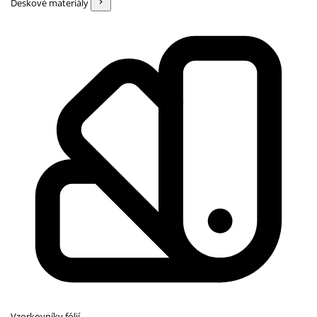
Deskové materiály
Vzorkovníky fólií