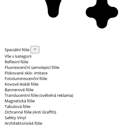
Speciální fólie
Vše v kategorii
Reflexní fólie
Fluorescenční samolepicí fólie
Pískované sklo- imitace
Fotoluminiscenční fólie
Kovové lesklé fólie
Bannerové fólie
Translucentní fólie (světelná reklama)
Magnetická fólie
Tabulová fólie
Ochranné fólie (Anti Graffiti)
Safety Vinyl
Architektonické fólie