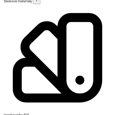
Deskové materiály
Vzorkovníky fólií