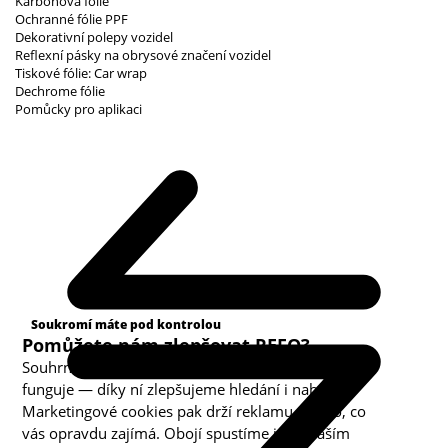
Karbonová fólie
Ochranné fólie PPF
Dekorativní polepy vozidel
Reflexní pásky na obrysové značení vozidel
Tiskové fólie: Car wrap
Dechrome fólie
Pomůcky pro aplikaci
Kategorie cookies
Soukromí máte pod kontrolou
Pomůžete nám zlepšovat REFO?
Souhrnná analytika nám ukazuje, co v obchodě
funguje — díky ní zlepšujeme hledání i nabídku.
Marketingové cookies pak drží reklamu u toho, co
vás opravdu zajímá. Obojí spustíme jen s vaším