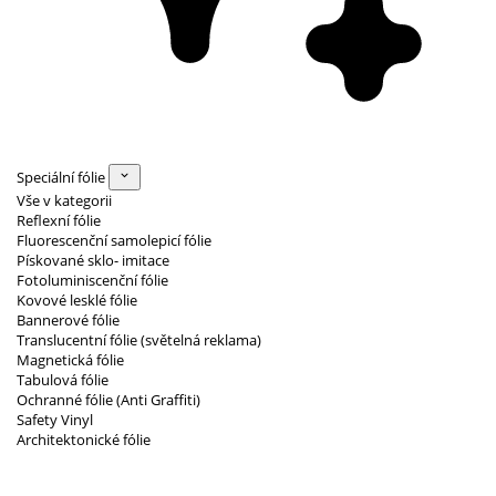
Speciální fólie
Vše v kategorii
Reflexní fólie
Fluorescenční samolepicí fólie
Pískované sklo- imitace
Fotoluminiscenční fólie
Kovové lesklé fólie
Bannerové fólie
Translucentní fólie (světelná reklama)
Magnetická fólie
Tabulová fólie
Ochranné fólie (Anti Graffiti)
Safety Vinyl
Architektonické fólie