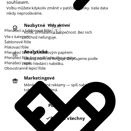
souhlasem.
Volbu můžete kdykoliv změnit v patičce stránky. Vaše data
nikdy neprodáváme.
Nezbytné
Vždy aktivní
Přenášecí a šablonové fólie
Košík, přihlášení a bezpečnost. Bez nich
Vše v kategorii
obchod nefunguje.
Šablonové fólie
Pískovací fólie
Analytické
Přenašecí fólie s podkladovým papírem
Přenašecí fólie bez podkladového papíru
Ukazují nám, co funguje. Zlepšujeme podle
Přenášecí papír
toho hledání i nabídku.
Oboustranně lepicí fólie
Marketingové
Méně náhodné reklamy — spíš nabídky podle
toho, co vás zajímá.
Pouze nezbytné
Povolit všechny