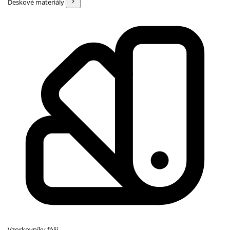
Deskové materiály
Vzorkovníky fólií