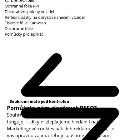
Karbonová fólie
Ochranné fólie PPF
Dekorativní polepy vozidel
Reflexní pásky na obrysové značení vozidel
Tiskové fólie: Car wrap
Dechrome fólie
Pomůcky pro aplikaci
Kategorie cookies
Soukromí máte pod kontrolou
Pomůžete nám zlepšovat REFO?
Souhrnná analytika nám ukazuje, co v obchodě
funguje — díky ní zlepšujeme hledání i nabídku.
Marketingové cookies pak drží reklamu u toho, co
vás opravdu zajímá. Obojí spustíme jen s vaším