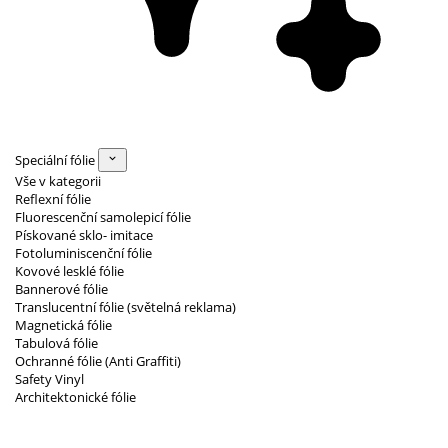
Speciální fólie
Vše v kategorii
Reflexní fólie
Fluorescenční samolepicí fólie
Pískované sklo- imitace
Fotoluminiscenční fólie
Kovové lesklé fólie
Bannerové fólie
Translucentní fólie (světelná reklama)
Magnetická fólie
Tabulová fólie
Ochranné fólie (Anti Graffiti)
Safety Vinyl
Architektonické fólie