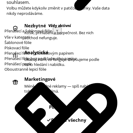
souhlasem.
Volbu můžete kdykoliv změnit v patičce stránky. Vaše data
nikdy neprodáváme.
Nezbytné
Vždy aktivní
Přenášecí a šablonové fólie
Košík, přihlášení a bezpečnost. Bez nich
Vše v kategorii
obchod nefunguje.
Šablonové fólie
Pískovací fólie
Analytické
Přenašecí fólie s podkladovým papírem
Přenašecí fólie bez podkladového papíru
Ukazují nám, co funguje. Zlepšujeme podle
Přenášecí papír
toho hledání i nabídku.
Oboustranně lepicí fólie
Marketingové
Méně náhodné reklamy — spíš nabídky podle
toho, co vás zajímá.
Pouze nezbytné
Povolit všechny