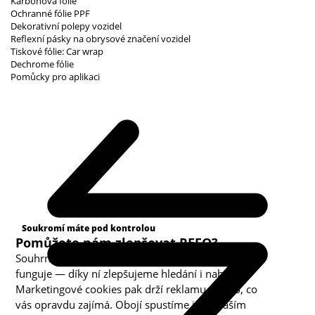
Karbonová fólie
Ochranné fólie PPF
Dekorativní polepy vozidel
Reflexní pásky na obrysové značení vozidel
Tiskové fólie: Car wrap
Dechrome fólie
Pomůcky pro aplikaci
Kategorie cookies
Soukromí máte pod kontrolou
Pomůžete nám zlepšovat REFO?
Souhrnná analytika nám ukazuje, co v obchodě
funguje — díky ní zlepšujeme hledání i nabídku.
Marketingové cookies pak drží reklamu u toho, co
vás opravdu zajímá. Obojí spustíme jen s vaším