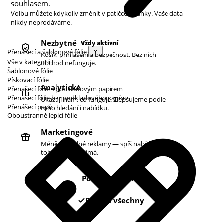
souhlasem.
Volbu můžete kdykoliv změnit v patičce stránky. Vaše data
nikdy neprodáváme.
Nezbytné
Vždy aktivní
Přenášecí a šablonové fólie
Košík, přihlášení a bezpečnost. Bez nich
Vše v kategorii
obchod nefunguje.
Šablonové fólie
Pískovací fólie
Analytické
Přenašecí fólie s podkladovým papírem
Přenašecí fólie bez podkladového papíru
Ukazují nám, co funguje. Zlepšujeme podle
Přenášecí papír
toho hledání i nabídku.
Oboustranně lepicí fólie
Marketingové
Méně náhodné reklamy — spíš nabídky podle
toho, co vás zajímá.
Pouze nezbytné
Povolit všechny