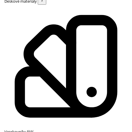
Deskové materiály
Vzorkovníky fólií