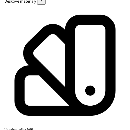
Deskové materiály
Vzorkovníky fólií