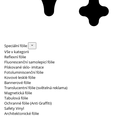
Speciální fólie
Vše v kategorii
Reflexní fólie
Fluorescenční samolepicí fólie
Pískované sklo- imitace
Fotoluminiscenční fólie
Kovové lesklé fólie
Bannerové fólie
Translucentní fólie (světelná reklama)
Magnetická fólie
Tabulová fólie
Ochranné fólie (Anti Graffiti)
Safety Vinyl
Architektonické fólie