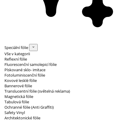
Speciální fólie
Vše v kategorii
Reflexní fólie
Fluorescenční samolepicí fólie
Pískované sklo- imitace
Fotoluminiscenční fólie
Kovové lesklé fólie
Bannerové fólie
Translucentní fólie (světelná reklama)
Magnetická fólie
Tabulová fólie
Ochranné fólie (Anti Graffiti)
Safety Vinyl
Architektonické fólie