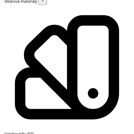
Deskové materiály
Vzorkovníky fólií