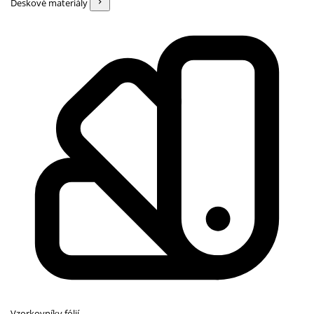
Deskové materiály
Vzorkovníky fólií