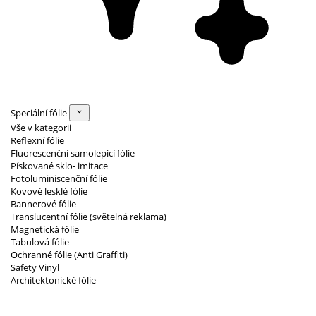
Speciální fólie
Vše v kategorii
Reflexní fólie
Fluorescenční samolepicí fólie
Pískované sklo- imitace
Fotoluminiscenční fólie
Kovové lesklé fólie
Bannerové fólie
Translucentní fólie (světelná reklama)
Magnetická fólie
Tabulová fólie
Ochranné fólie (Anti Graffiti)
Safety Vinyl
Architektonické fólie