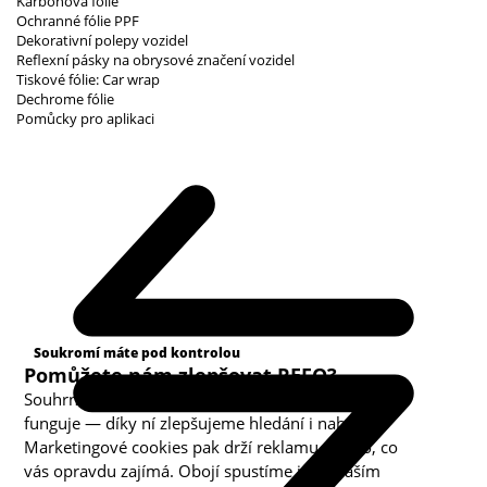
Karbonová fólie
Ochranné fólie PPF
Dekorativní polepy vozidel
Reflexní pásky na obrysové značení vozidel
Tiskové fólie: Car wrap
Dechrome fólie
Pomůcky pro aplikaci
Kategorie cookies
Soukromí máte pod kontrolou
Pomůžete nám zlepšovat REFO?
Souhrnná analytika nám ukazuje, co v obchodě
funguje — díky ní zlepšujeme hledání i nabídku.
Marketingové cookies pak drží reklamu u toho, co
vás opravdu zajímá. Obojí spustíme jen s vaším