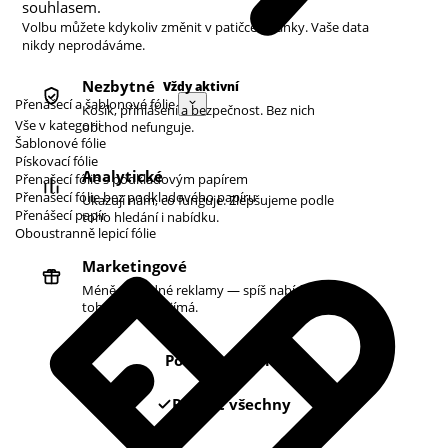
souhlasem.
Volbu můžete kdykoliv změnit v patičce stránky. Vaše data
nikdy neprodáváme.
Nezbytné
Vždy aktivní
Přenášecí a šablonové fólie
Košík, přihlášení a bezpečnost. Bez nich
Vše v kategorii
obchod nefunguje.
Šablonové fólie
Pískovací fólie
Analytické
Přenašecí fólie s podkladovým papírem
Přenašecí fólie bez podkladového papíru
Ukazují nám, co funguje. Zlepšujeme podle
Přenášecí papír
toho hledání i nabídku.
Oboustranně lepicí fólie
Marketingové
Méně náhodné reklamy — spíš nabídky podle
toho, co vás zajímá.
Pouze nezbytné
Povolit všechny