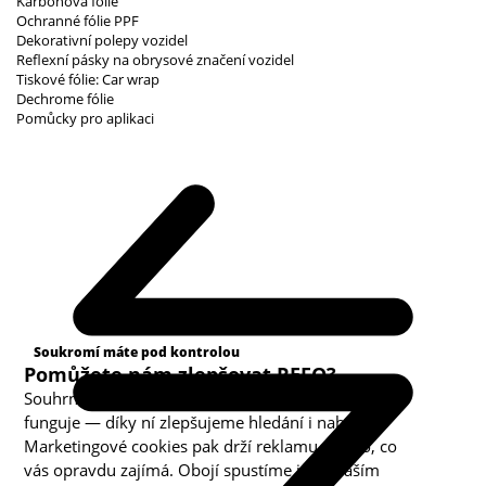
Karbonová fólie
Ochranné fólie PPF
Dekorativní polepy vozidel
Reflexní pásky na obrysové značení vozidel
Tiskové fólie: Car wrap
Dechrome fólie
Pomůcky pro aplikaci
Kategorie cookies
Soukromí máte pod kontrolou
Pomůžete nám zlepšovat REFO?
Souhrnná analytika nám ukazuje, co v obchodě
funguje — díky ní zlepšujeme hledání i nabídku.
Marketingové cookies pak drží reklamu u toho, co
vás opravdu zajímá. Obojí spustíme jen s vaším