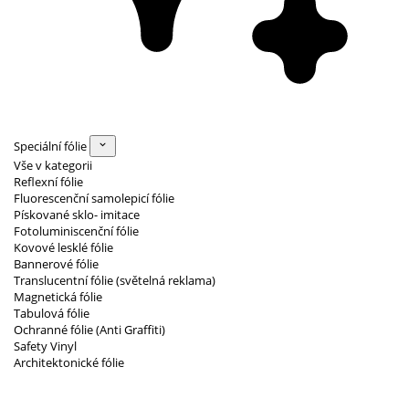
Speciální fólie
Vše v kategorii
Reflexní fólie
Fluorescenční samolepicí fólie
Pískované sklo- imitace
Fotoluminiscenční fólie
Kovové lesklé fólie
Bannerové fólie
Translucentní fólie (světelná reklama)
Magnetická fólie
Tabulová fólie
Ochranné fólie (Anti Graffiti)
Safety Vinyl
Architektonické fólie