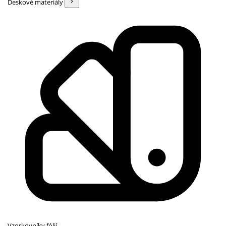
Deskové materiály
Vzorkovníky fólií