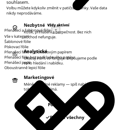
souhlasem.
Volbu můžete kdykoliv změnit v patičce stránky. Vaše data
nikdy neprodáváme.
Nezbytné
Vždy aktivní
Přenášecí a šablonové fólie
Košík, přihlášení a bezpečnost. Bez nich
Vše v kategorii
obchod nefunguje.
Šablonové fólie
Pískovací fólie
Analytické
Přenašecí fólie s podkladovým papírem
Přenašecí fólie bez podkladového papíru
Ukazují nám, co funguje. Zlepšujeme podle
Přenášecí papír
toho hledání i nabídku.
Oboustranně lepicí fólie
Marketingové
Méně náhodné reklamy — spíš nabídky podle
toho, co vás zajímá.
Pouze nezbytné
Povolit všechny