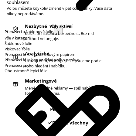
souhlasem.
Volbu můžete kdykoliv změnit v patičce stránky. Vaše data
nikdy neprodáváme.
Nezbytné
Vždy aktivní
Přenášecí a šablonové fólie
Košík, přihlášení a bezpečnost. Bez nich
Vše v kategorii
obchod nefunguje.
Šablonové fólie
Pískovací fólie
Analytické
Přenašecí fólie s podkladovým papírem
Přenašecí fólie bez podkladového papíru
Ukazují nám, co funguje. Zlepšujeme podle
Přenášecí papír
toho hledání i nabídku.
Oboustranně lepicí fólie
Marketingové
Méně náhodné reklamy — spíš nabídky podle
toho, co vás zajímá.
Pouze nezbytné
Povolit všechny