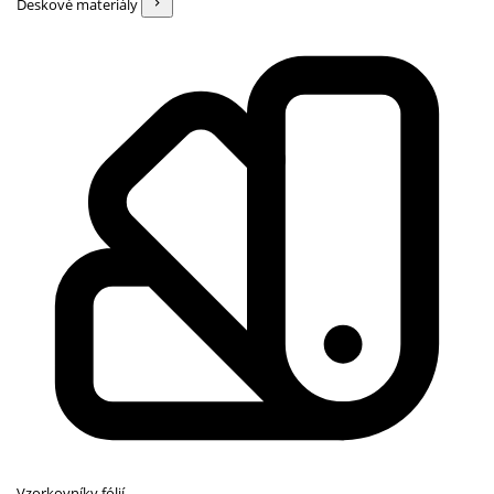
Deskové materiály
Vzorkovníky fólií