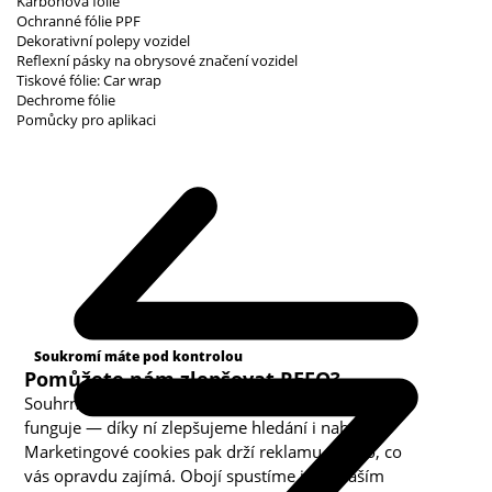
Karbonová fólie
Ochranné fólie PPF
Dekorativní polepy vozidel
Reflexní pásky na obrysové značení vozidel
Tiskové fólie: Car wrap
Dechrome fólie
Pomůcky pro aplikaci
Kategorie cookies
Soukromí máte pod kontrolou
Pomůžete nám zlepšovat REFO?
Souhrnná analytika nám ukazuje, co v obchodě
funguje — díky ní zlepšujeme hledání i nabídku.
Marketingové cookies pak drží reklamu u toho, co
vás opravdu zajímá. Obojí spustíme jen s vaším