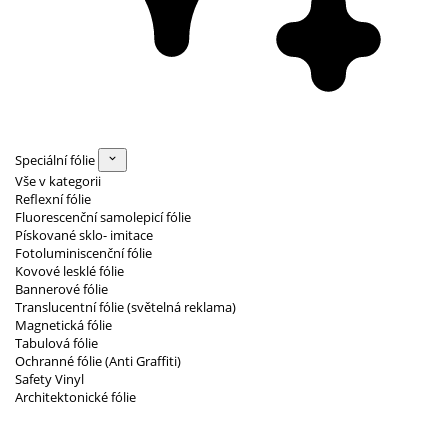
Speciální fólie
Vše v kategorii
Reflexní fólie
Fluorescenční samolepicí fólie
Pískované sklo- imitace
Fotoluminiscenční fólie
Kovové lesklé fólie
Bannerové fólie
Translucentní fólie (světelná reklama)
Magnetická fólie
Tabulová fólie
Ochranné fólie (Anti Graffiti)
Safety Vinyl
Architektonické fólie