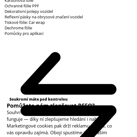
Karbonová fólie
Ochranné fólie PPF
Dekorativní polepy vozidel
Reflexní pásky na obrysové značení vozidel
Tiskové fólie: Car wrap
Dechrome fólie
Pomůcky pro aplikaci
Kategorie cookies
Soukromí máte pod kontrolou
Pomůžete nám zlepšovat REFO?
Souhrnná analytika nám ukazuje, co v obchodě
funguje — díky ní zlepšujeme hledání i nabídku.
Marketingové cookies pak drží reklamu u toho, co
vás opravdu zajímá. Obojí spustíme jen s vaším