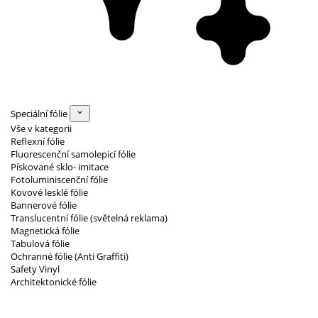
Speciální fólie
Vše v kategorii
Reflexní fólie
Fluorescenční samolepicí fólie
Pískované sklo- imitace
Fotoluminiscenční fólie
Kovové lesklé fólie
Bannerové fólie
Translucentní fólie (světelná reklama)
Magnetická fólie
Tabulová fólie
Ochranné fólie (Anti Graffiti)
Safety Vinyl
Architektonické fólie