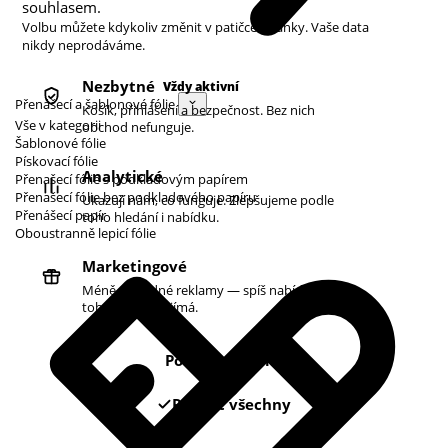
souhlasem.
Volbu můžete kdykoliv změnit v patičce stránky. Vaše data
nikdy neprodáváme.
Nezbytné
Vždy aktivní
Přenášecí a šablonové fólie
Košík, přihlášení a bezpečnost. Bez nich
Vše v kategorii
obchod nefunguje.
Šablonové fólie
Pískovací fólie
Analytické
Přenašecí fólie s podkladovým papírem
Přenašecí fólie bez podkladového papíru
Ukazují nám, co funguje. Zlepšujeme podle
Přenášecí papír
toho hledání i nabídku.
Oboustranně lepicí fólie
Marketingové
Méně náhodné reklamy — spíš nabídky podle
toho, co vás zajímá.
Pouze nezbytné
Povolit všechny