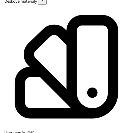
Deskové materiály
Vzorkovníky fólií