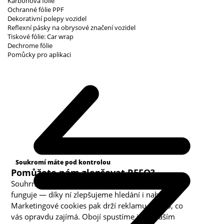
Karbonová fólie
Ochranné fólie PPF
Dekorativní polepy vozidel
Reflexní pásky na obrysové značení vozidel
Tiskové fólie: Car wrap
Dechrome fólie
Pomůcky pro aplikaci
Kategorie cookies
Soukromí máte pod kontrolou
Pomůžete nám zlepšovat REFO?
Souhrnná analytika nám ukazuje, co v obchodě
funguje — díky ní zlepšujeme hledání i nabídku.
Marketingové cookies pak drží reklamu u toho, co
vás opravdu zajímá. Obojí spustíme jen s vaším