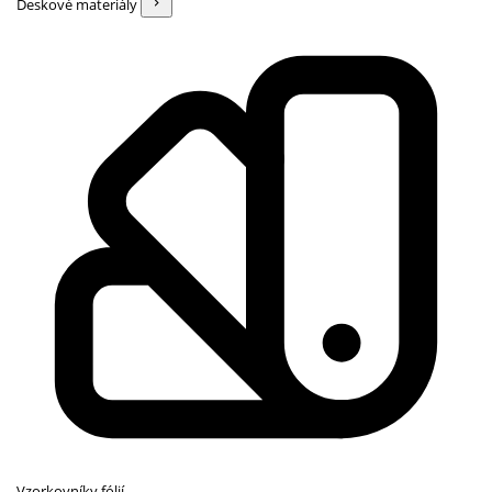
Deskové materiály
Vzorkovníky fólií