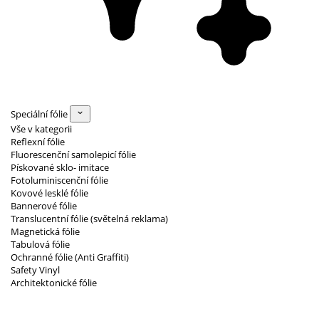
Speciální fólie
Vše v kategorii
Reflexní fólie
Fluorescenční samolepicí fólie
Pískované sklo- imitace
Fotoluminiscenční fólie
Kovové lesklé fólie
Bannerové fólie
Translucentní fólie (světelná reklama)
Magnetická fólie
Tabulová fólie
Ochranné fólie (Anti Graffiti)
Safety Vinyl
Architektonické fólie