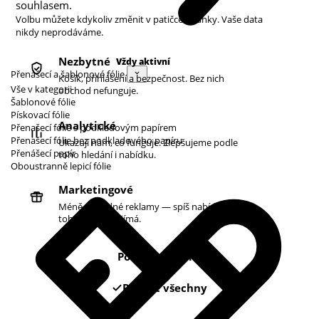
souhlasem.
Volbu můžete kdykoliv změnit v patičce stránky. Vaše data
nikdy neprodáváme.
Nezbytné
Vždy aktivní
Přenášecí a šablonové fólie
Košík, přihlášení a bezpečnost. Bez nich
Vše v kategorii
obchod nefunguje.
Šablonové fólie
Pískovací fólie
Analytické
Přenašecí fólie s podkladovým papírem
Přenašecí fólie bez podkladového papíru
Ukazují nám, co funguje. Zlepšujeme podle
Přenášecí papír
toho hledání i nabídku.
Oboustranně lepicí fólie
Marketingové
Méně náhodné reklamy — spíš nabídky podle
toho, co vás zajímá.
Pouze nezbytné
Povolit všechny