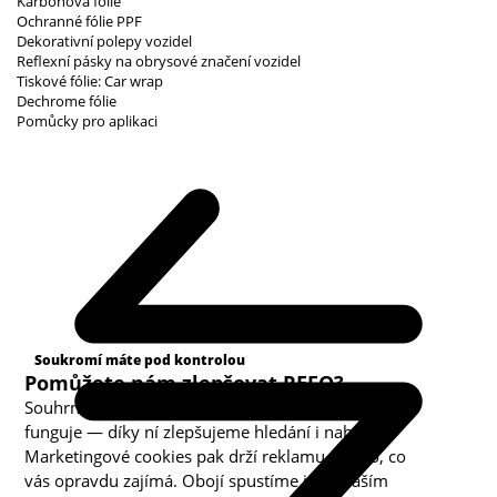
Karbonová fólie
Ochranné fólie PPF
Dekorativní polepy vozidel
Reflexní pásky na obrysové značení vozidel
Tiskové fólie: Car wrap
Dechrome fólie
Pomůcky pro aplikaci
Kategorie cookies
Soukromí máte pod kontrolou
Pomůžete nám zlepšovat REFO?
Souhrnná analytika nám ukazuje, co v obchodě
funguje — díky ní zlepšujeme hledání i nabídku.
Marketingové cookies pak drží reklamu u toho, co
vás opravdu zajímá. Obojí spustíme jen s vaším