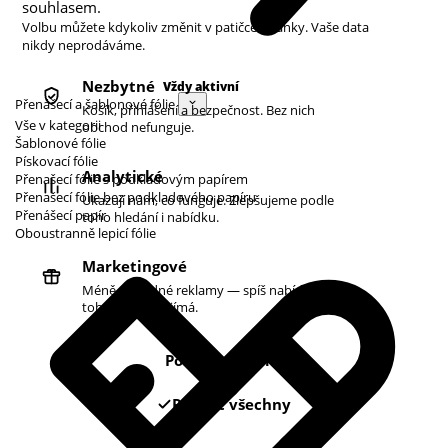
souhlasem.
Volbu můžete kdykoliv změnit v patičce stránky. Vaše data
nikdy neprodáváme.
Nezbytné
Vždy aktivní
Přenášecí a šablonové fólie
Košík, přihlášení a bezpečnost. Bez nich
Vše v kategorii
obchod nefunguje.
Šablonové fólie
Pískovací fólie
Analytické
Přenašecí fólie s podkladovým papírem
Přenašecí fólie bez podkladového papíru
Ukazují nám, co funguje. Zlepšujeme podle
Přenášecí papír
toho hledání i nabídku.
Oboustranně lepicí fólie
Marketingové
Méně náhodné reklamy — spíš nabídky podle
toho, co vás zajímá.
Pouze nezbytné
Povolit všechny