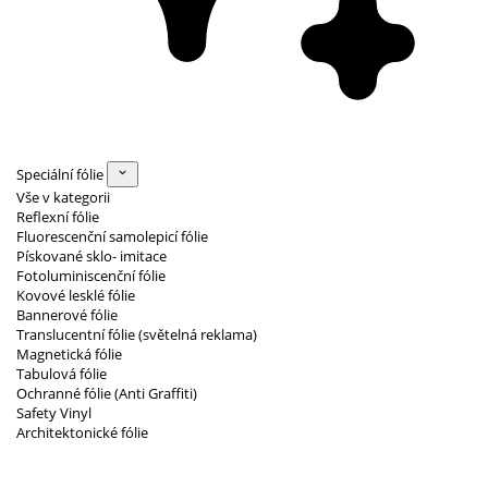
Speciální fólie
Vše v kategorii
Reflexní fólie
Fluorescenční samolepicí fólie
Pískované sklo- imitace
Fotoluminiscenční fólie
Kovové lesklé fólie
Bannerové fólie
Translucentní fólie (světelná reklama)
Magnetická fólie
Tabulová fólie
Ochranné fólie (Anti Graffiti)
Safety Vinyl
Architektonické fólie