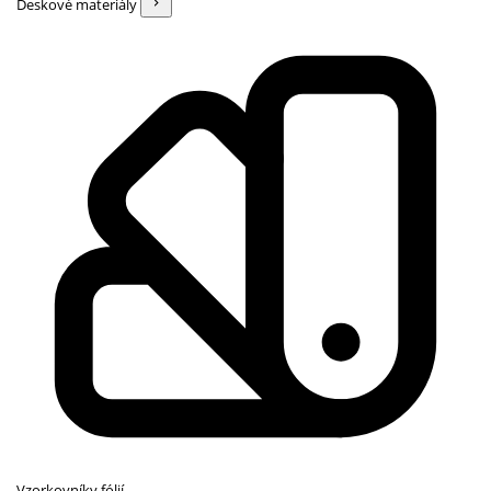
Deskové materiály
Vzorkovníky fólií