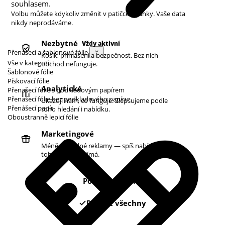
souhlasem.
Volbu můžete kdykoliv změnit v patičce stránky. Vaše data
nikdy neprodáváme.
Nezbytné
Vždy aktivní
Přenášecí a šablonové fólie
Košík, přihlášení a bezpečnost. Bez nich
Vše v kategorii
obchod nefunguje.
Šablonové fólie
Pískovací fólie
Analytické
Přenašecí fólie s podkladovým papírem
Přenašecí fólie bez podkladového papíru
Ukazují nám, co funguje. Zlepšujeme podle
Přenášecí papír
toho hledání i nabídku.
Oboustranně lepicí fólie
Marketingové
Méně náhodné reklamy — spíš nabídky podle
toho, co vás zajímá.
Pouze nezbytné
Povolit všechny