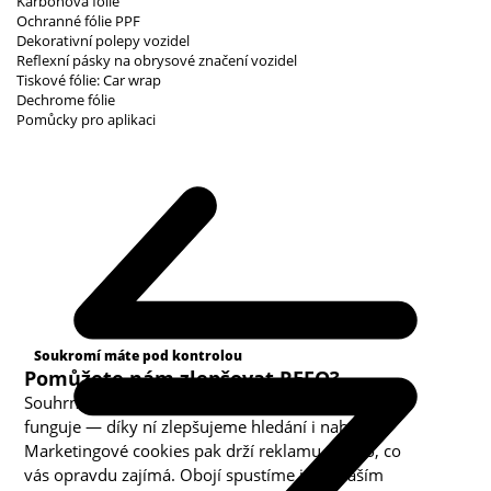
Karbonová fólie
Ochranné fólie PPF
Dekorativní polepy vozidel
Reflexní pásky na obrysové značení vozidel
Tiskové fólie: Car wrap
Dechrome fólie
Pomůcky pro aplikaci
Kategorie cookies
Soukromí máte pod kontrolou
Pomůžete nám zlepšovat REFO?
Souhrnná analytika nám ukazuje, co v obchodě
funguje — díky ní zlepšujeme hledání i nabídku.
Marketingové cookies pak drží reklamu u toho, co
vás opravdu zajímá. Obojí spustíme jen s vaším