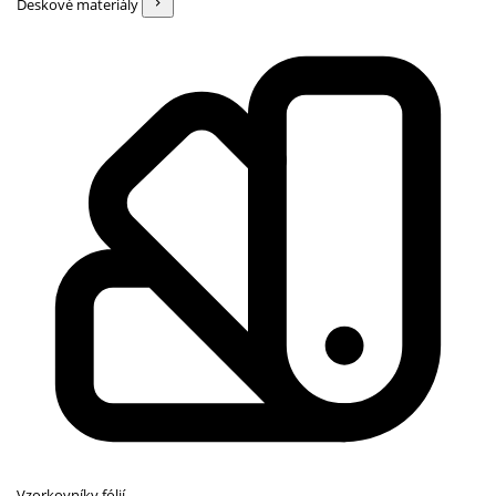
Deskové materiály
Vzorkovníky fólií