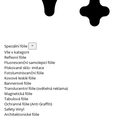
Speciální fólie
Vše v kategorii
Reflexní fólie
Fluorescenční samolepicí fólie
Pískované sklo- imitace
Fotoluminiscenční fólie
Kovové lesklé fólie
Bannerové fólie
Translucentní fólie (světelná reklama)
Magnetická fólie
Tabulová fólie
Ochranné fólie (Anti Graffiti)
Safety Vinyl
Architektonické fólie