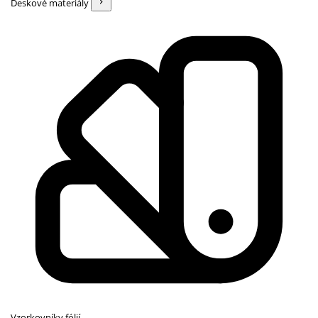
Deskové materiály
Vzorkovníky fólií