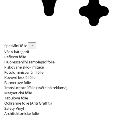
Speciální fólie
Vše v kategorii
Reflexní fólie
Fluorescenční samolepicí fólie
Pískované sklo- imitace
Fotoluminiscenční fólie
Kovové lesklé fólie
Bannerové fólie
Translucentní fólie (světelná reklama)
Magnetická fólie
Tabulová fólie
Ochranné fólie (Anti Graffiti)
Safety Vinyl
Architektonické fólie