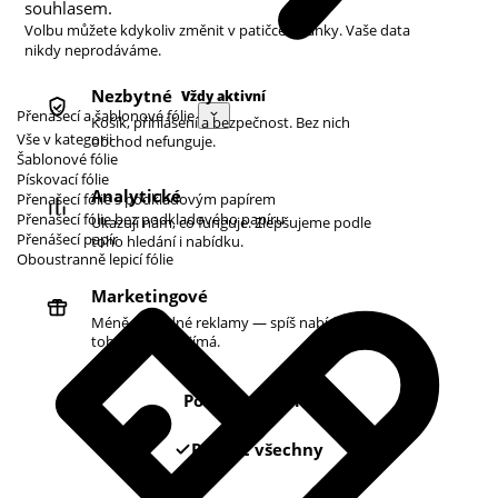
souhlasem.
Volbu můžete kdykoliv změnit v patičce stránky. Vaše data
nikdy neprodáváme.
Nezbytné
Vždy aktivní
Přenášecí a šablonové fólie
Košík, přihlášení a bezpečnost. Bez nich
Vše v kategorii
obchod nefunguje.
Šablonové fólie
Pískovací fólie
Analytické
Přenašecí fólie s podkladovým papírem
Přenašecí fólie bez podkladového papíru
Ukazují nám, co funguje. Zlepšujeme podle
Přenášecí papír
toho hledání i nabídku.
Oboustranně lepicí fólie
Marketingové
Méně náhodné reklamy — spíš nabídky podle
toho, co vás zajímá.
Pouze nezbytné
Povolit všechny