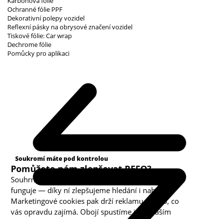
Karbonová fólie
Ochranné fólie PPF
Dekorativní polepy vozidel
Reflexní pásky na obrysové značení vozidel
Tiskové fólie: Car wrap
Dechrome fólie
Pomůcky pro aplikaci
Kategorie cookies
Soukromí máte pod kontrolou
Pomůžete nám zlepšovat REFO?
Souhrnná analytika nám ukazuje, co v obchodě
funguje — díky ní zlepšujeme hledání i nabídku.
Marketingové cookies pak drží reklamu u toho, co
vás opravdu zajímá. Obojí spustíme jen s vaším