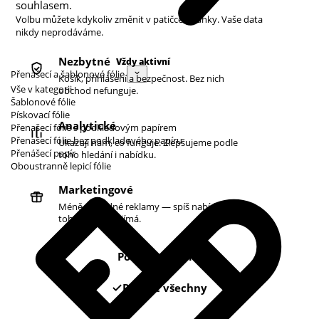
souhlasem.
Volbu můžete kdykoliv změnit v patičce stránky. Vaše data
nikdy neprodáváme.
Nezbytné
Vždy aktivní
Přenášecí a šablonové fólie
Košík, přihlášení a bezpečnost. Bez nich
Vše v kategorii
obchod nefunguje.
Šablonové fólie
Pískovací fólie
Analytické
Přenašecí fólie s podkladovým papírem
Přenašecí fólie bez podkladového papíru
Ukazují nám, co funguje. Zlepšujeme podle
Přenášecí papír
toho hledání i nabídku.
Oboustranně lepicí fólie
Marketingové
Méně náhodné reklamy — spíš nabídky podle
toho, co vás zajímá.
Pouze nezbytné
Povolit všechny