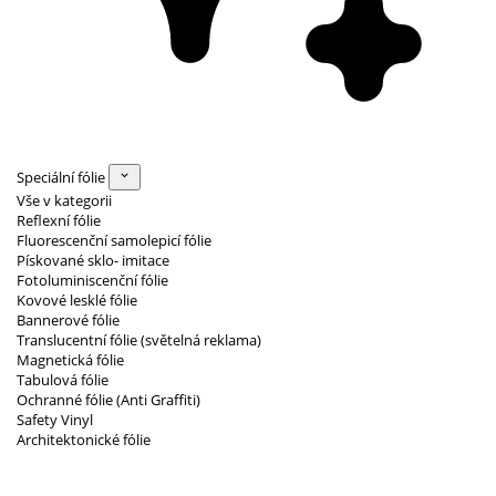
Speciální fólie
Vše v kategorii
Reflexní fólie
Fluorescenční samolepicí fólie
Pískované sklo- imitace
Fotoluminiscenční fólie
Kovové lesklé fólie
Bannerové fólie
Translucentní fólie (světelná reklama)
Magnetická fólie
Tabulová fólie
Ochranné fólie (Anti Graffiti)
Safety Vinyl
Architektonické fólie