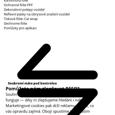
Karbonová fólie
Ochranné fólie PPF
Dekorativní polepy vozidel
Reflexní pásky na obrysové značení vozidel
Tiskové fólie: Car wrap
Dechrome fólie
Pomůcky pro aplikaci
Kategorie cookies
Soukromí máte pod kontrolou
Pomůžete nám zlepšovat REFO?
Souhrnná analytika nám ukazuje, co v obchodě
funguje — díky ní zlepšujeme hledání i nabídku.
Marketingové cookies pak drží reklamu u toho, co
vás opravdu zajímá. Obojí spustíme jen s vaším