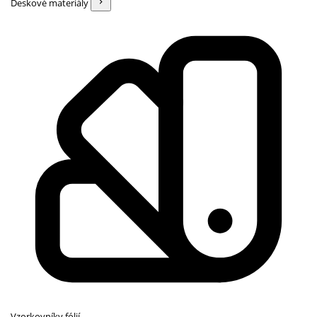
Deskové materiály
Vzorkovníky fólií