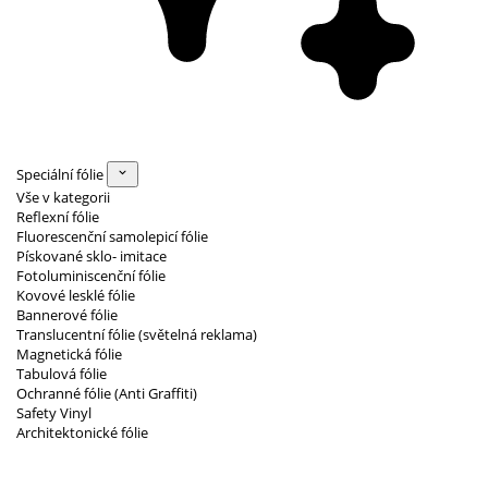
Speciální fólie
Vše v kategorii
Reflexní fólie
Fluorescenční samolepicí fólie
Pískované sklo- imitace
Fotoluminiscenční fólie
Kovové lesklé fólie
Bannerové fólie
Translucentní fólie (světelná reklama)
Magnetická fólie
Tabulová fólie
Ochranné fólie (Anti Graffiti)
Safety Vinyl
Architektonické fólie