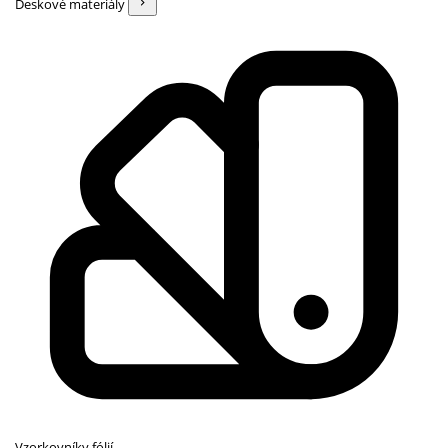
Deskové materiály
Vzorkovníky fólií