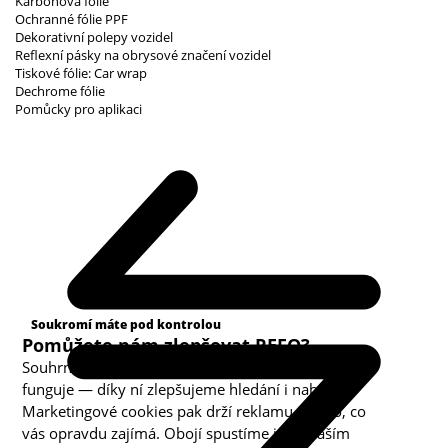
Karbonová fólie
Ochranné fólie PPF
Dekorativní polepy vozidel
Reflexní pásky na obrysové značení vozidel
Tiskové fólie: Car wrap
Dechrome fólie
Pomůcky pro aplikaci
Kategorie cookies
Soukromí máte pod kontrolou
Pomůžete nám zlepšovat REFO?
Souhrnná analytika nám ukazuje, co v obchodě
funguje — díky ní zlepšujeme hledání i nabídku.
Marketingové cookies pak drží reklamu u toho, co
vás opravdu zajímá. Obojí spustíme jen s vaším