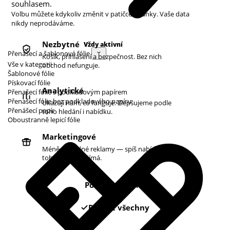
souhlasem.
Volbu můžete kdykoliv změnit v patičce stránky. Vaše data
nikdy neprodáváme.
Nezbytné
Vždy aktivní
Přenášecí a šablonové fólie
Košík, přihlášení a bezpečnost. Bez nich
Vše v kategorii
obchod nefunguje.
Šablonové fólie
Pískovací fólie
Analytické
Přenašecí fólie s podkladovým papírem
Přenašecí fólie bez podkladového papíru
Ukazují nám, co funguje. Zlepšujeme podle
Přenášecí papír
toho hledání i nabídku.
Oboustranně lepicí fólie
Marketingové
Méně náhodné reklamy — spíš nabídky podle
toho, co vás zajímá.
Pouze nezbytné
Povolit všechny