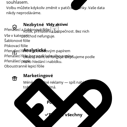
souhlasem.
Volbu můžete kdykoliv změnit v patičce stránky. Vaše data
nikdy neprodáváme.
Nezbytné
Vždy aktivní
Přenášecí a šablonové fólie
Košík, přihlášení a bezpečnost. Bez nich
Vše v kategorii
obchod nefunguje.
Šablonové fólie
Pískovací fólie
Analytické
Přenašecí fólie s podkladovým papírem
Přenašecí fólie bez podkladového papíru
Ukazují nám, co funguje. Zlepšujeme podle
Přenášecí papír
toho hledání i nabídku.
Oboustranně lepicí fólie
Marketingové
Méně náhodné reklamy — spíš nabídky podle
toho, co vás zajímá.
Pouze nezbytné
Povolit všechny