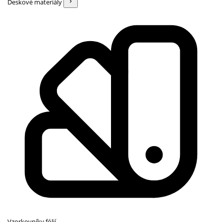
Deskové materiály
Vzorkovníky fólií