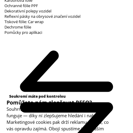
Karbonová fólie
Ochranné fólie PPF
Dekorativní polepy vozidel
Reflexní pásky na obrysové značení vozidel
Tiskové fólie: Car wrap
Dechrome fólie
Pomůcky pro aplikaci
Kategorie cookies
Soukromí máte pod kontrolou
Pomůžete nám zlepšovat REFO?
Souhrnná analytika nám ukazuje, co v obchodě
funguje — díky ní zlepšujeme hledání i nabídku.
Marketingové cookies pak drží reklamu u toho, co
vás opravdu zajímá. Obojí spustíme jen s vaším