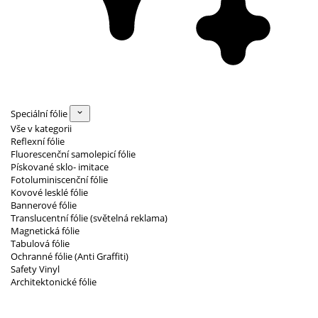
Speciální fólie
Vše v kategorii
Reflexní fólie
Fluorescenční samolepicí fólie
Pískované sklo- imitace
Fotoluminiscenční fólie
Kovové lesklé fólie
Bannerové fólie
Translucentní fólie (světelná reklama)
Magnetická fólie
Tabulová fólie
Ochranné fólie (Anti Graffiti)
Safety Vinyl
Architektonické fólie