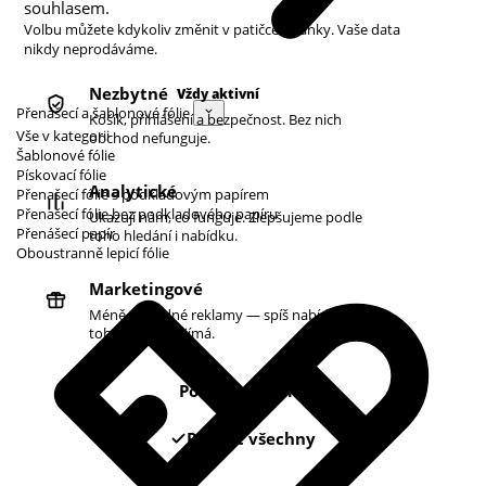
souhlasem.
Volbu můžete kdykoliv změnit v patičce stránky. Vaše data
nikdy neprodáváme.
Nezbytné
Vždy aktivní
Přenášecí a šablonové fólie
Košík, přihlášení a bezpečnost. Bez nich
Vše v kategorii
obchod nefunguje.
Šablonové fólie
Pískovací fólie
Analytické
Přenašecí fólie s podkladovým papírem
Přenašecí fólie bez podkladového papíru
Ukazují nám, co funguje. Zlepšujeme podle
Přenášecí papír
toho hledání i nabídku.
Oboustranně lepicí fólie
Marketingové
Méně náhodné reklamy — spíš nabídky podle
toho, co vás zajímá.
Pouze nezbytné
Povolit všechny