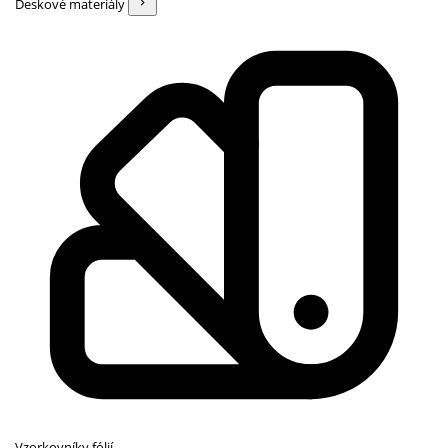
Deskové materiály
Vzorkovníky fólií