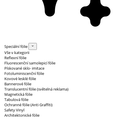
Speciální fólie
Vše v kategorii
Reflexní fólie
Fluorescenční samolepicí fólie
Pískované sklo- imitace
Fotoluminiscenční fólie
Kovové lesklé fólie
Bannerové fólie
Translucentní fólie (světelná reklama)
Magnetická fólie
Tabulová fólie
Ochranné fólie (Anti Graffiti)
Safety Vinyl
Architektonické fólie