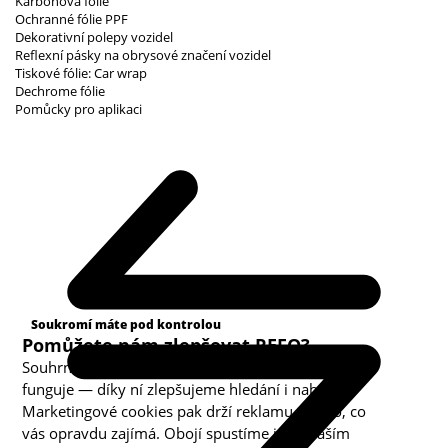
Karbonová fólie
Ochranné fólie PPF
Dekorativní polepy vozidel
Reflexní pásky na obrysové značení vozidel
Tiskové fólie: Car wrap
Dechrome fólie
Pomůcky pro aplikaci
Kategorie cookies
Soukromí máte pod kontrolou
Pomůžete nám zlepšovat REFO?
Souhrnná analytika nám ukazuje, co v obchodě
funguje — díky ní zlepšujeme hledání i nabídku.
Marketingové cookies pak drží reklamu u toho, co
vás opravdu zajímá. Obojí spustíme jen s vaším