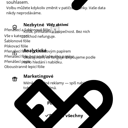
souhlasem.
Volbu můžete kdykoliv změnit v patičce stránky. Vaše data
nikdy neprodáváme.
Nezbytné
Vždy aktivní
Přenášecí a šablonové fólie
Košík, přihlášení a bezpečnost. Bez nich
Vše v kategorii
obchod nefunguje.
Šablonové fólie
Pískovací fólie
Analytické
Přenašecí fólie s podkladovým papírem
Přenašecí fólie bez podkladového papíru
Ukazují nám, co funguje. Zlepšujeme podle
Přenášecí papír
toho hledání i nabídku.
Oboustranně lepicí fólie
Marketingové
Méně náhodné reklamy — spíš nabídky podle
toho, co vás zajímá.
Pouze nezbytné
Povolit všechny