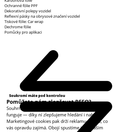
Karbonová fólie
Ochranné fólie PPF
Dekorativní polepy vozidel
Reflexní pásky na obrysové značení vozidel
Tiskové fólie: Car wrap
Dechrome fólie
Pomůcky pro aplikaci
Kategorie cookies
Soukromí máte pod kontrolou
Pomůžete nám zlepšovat REFO?
Souhrnná analytika nám ukazuje, co v obchodě
funguje — díky ní zlepšujeme hledání i nabídku.
Marketingové cookies pak drží reklamu u toho, co
vás opravdu zajímá. Obojí spustíme jen s vaším