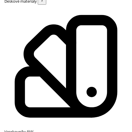
Deskové materiály
Vzorkovníky fólií