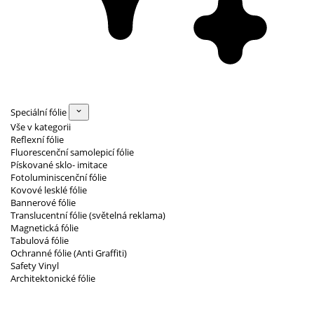
Speciální fólie
Vše v kategorii
Reflexní fólie
Fluorescenční samolepicí fólie
Pískované sklo- imitace
Fotoluminiscenční fólie
Kovové lesklé fólie
Bannerové fólie
Translucentní fólie (světelná reklama)
Magnetická fólie
Tabulová fólie
Ochranné fólie (Anti Graffiti)
Safety Vinyl
Architektonické fólie