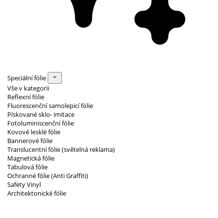
Speciální fólie
Vše v kategorii
Reflexní fólie
Fluorescenční samolepicí fólie
Pískované sklo- imitace
Fotoluminiscenční fólie
Kovové lesklé fólie
Bannerové fólie
Translucentní fólie (světelná reklama)
Magnetická fólie
Tabulová fólie
Ochranné fólie (Anti Graffiti)
Safety Vinyl
Architektonické fólie