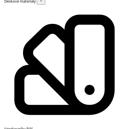
Deskové materiály
Vzorkovníky fólií