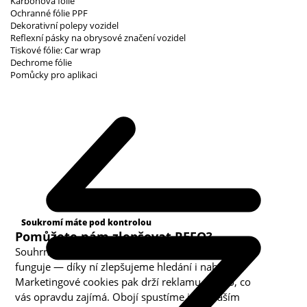
Karbonová fólie
Ochranné fólie PPF
Dekorativní polepy vozidel
Reflexní pásky na obrysové značení vozidel
Tiskové fólie: Car wrap
Dechrome fólie
Pomůcky pro aplikaci
Kategorie cookies
Soukromí máte pod kontrolou
Pomůžete nám zlepšovat REFO?
Souhrnná analytika nám ukazuje, co v obchodě
funguje — díky ní zlepšujeme hledání i nabídku.
Marketingové cookies pak drží reklamu u toho, co
vás opravdu zajímá. Obojí spustíme jen s vaším