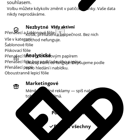
souhlasem.
Volbu můžete kdykoliv změnit v patičce stránky. Vaše data
nikdy neprodáváme.
Nezbytné
Vždy aktivní
Přenášecí a šablonové fólie
Košík, přihlášení a bezpečnost. Bez nich
Vše v kategorii
obchod nefunguje.
Šablonové fólie
Pískovací fólie
Analytické
Přenašecí fólie s podkladovým papírem
Přenašecí fólie bez podkladového papíru
Ukazují nám, co funguje. Zlepšujeme podle
Přenášecí papír
toho hledání i nabídku.
Oboustranně lepicí fólie
Marketingové
Méně náhodné reklamy — spíš nabídky podle
toho, co vás zajímá.
Pouze nezbytné
Povolit všechny