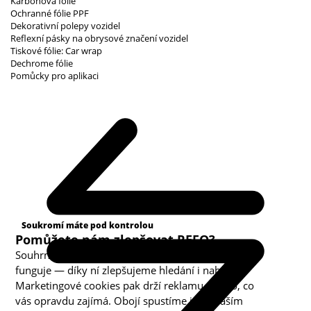
Karbonová fólie
Ochranné fólie PPF
Dekorativní polepy vozidel
Reflexní pásky na obrysové značení vozidel
Tiskové fólie: Car wrap
Dechrome fólie
Pomůcky pro aplikaci
Kategorie cookies
Soukromí máte pod kontrolou
Pomůžete nám zlepšovat REFO?
Souhrnná analytika nám ukazuje, co v obchodě
funguje — díky ní zlepšujeme hledání i nabídku.
Marketingové cookies pak drží reklamu u toho, co
vás opravdu zajímá. Obojí spustíme jen s vaším