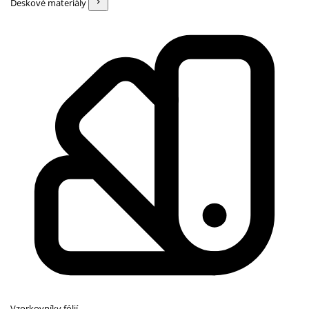
Deskové materiály
Vzorkovníky fólií