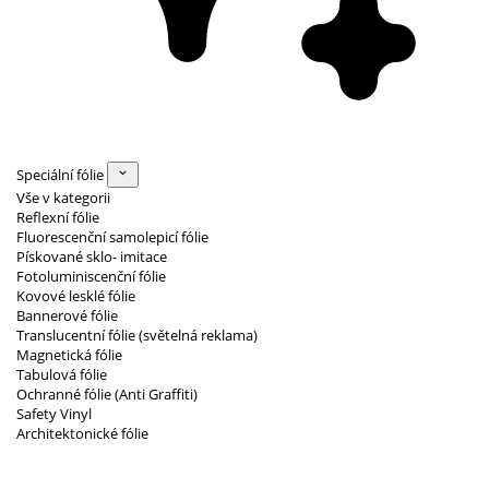
Speciální fólie
Vše v kategorii
Reflexní fólie
Fluorescenční samolepicí fólie
Pískované sklo- imitace
Fotoluminiscenční fólie
Kovové lesklé fólie
Bannerové fólie
Translucentní fólie (světelná reklama)
Magnetická fólie
Tabulová fólie
Ochranné fólie (Anti Graffiti)
Safety Vinyl
Architektonické fólie