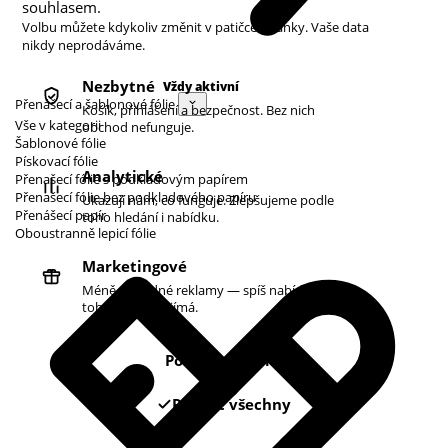
souhlasem.
Volbu můžete kdykoliv změnit v patičce stránky. Vaše data
nikdy neprodáváme.
Nezbytné
Vždy aktivní
Přenášecí a šablonové fólie
Košík, přihlášení a bezpečnost. Bez nich
Vše v kategorii
obchod nefunguje.
Šablonové fólie
Pískovací fólie
Analytické
Přenašecí fólie s podkladovým papírem
Přenašecí fólie bez podkladového papíru
Ukazují nám, co funguje. Zlepšujeme podle
Přenášecí papír
toho hledání i nabídku.
Oboustranně lepicí fólie
Marketingové
Méně náhodné reklamy — spíš nabídky podle
toho, co vás zajímá.
Pouze nezbytné
Povolit všechny