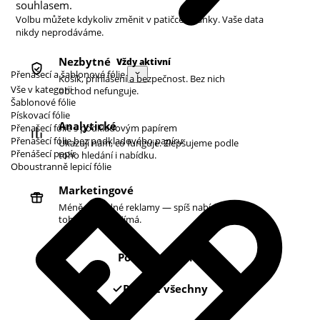
souhlasem.
Volbu můžete kdykoliv změnit v patičce stránky. Vaše data
nikdy neprodáváme.
Nezbytné
Vždy aktivní
Přenášecí a šablonové fólie
Košík, přihlášení a bezpečnost. Bez nich
Vše v kategorii
obchod nefunguje.
Šablonové fólie
Pískovací fólie
Analytické
Přenašecí fólie s podkladovým papírem
Přenašecí fólie bez podkladového papíru
Ukazují nám, co funguje. Zlepšujeme podle
Přenášecí papír
toho hledání i nabídku.
Oboustranně lepicí fólie
Marketingové
Méně náhodné reklamy — spíš nabídky podle
toho, co vás zajímá.
Pouze nezbytné
Povolit všechny