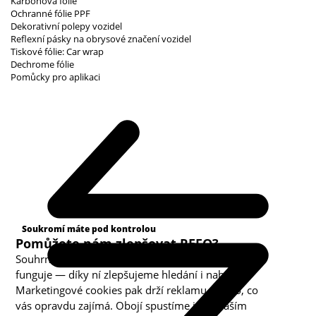
Karbonová fólie
Ochranné fólie PPF
Dekorativní polepy vozidel
Reflexní pásky na obrysové značení vozidel
Tiskové fólie: Car wrap
Dechrome fólie
Pomůcky pro aplikaci
Kategorie cookies
Soukromí máte pod kontrolou
Pomůžete nám zlepšovat REFO?
Souhrnná analytika nám ukazuje, co v obchodě
funguje — díky ní zlepšujeme hledání i nabídku.
Marketingové cookies pak drží reklamu u toho, co
vás opravdu zajímá. Obojí spustíme jen s vaším