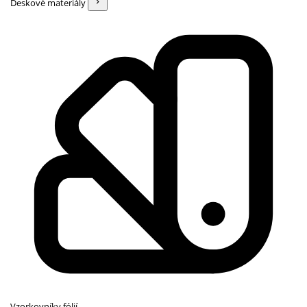
Deskové materiály
Vzorkovníky fólií