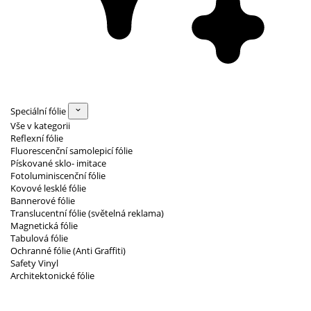
Speciální fólie
Vše v kategorii
Reflexní fólie
Fluorescenční samolepicí fólie
Pískované sklo- imitace
Fotoluminiscenční fólie
Kovové lesklé fólie
Bannerové fólie
Translucentní fólie (světelná reklama)
Magnetická fólie
Tabulová fólie
Ochranné fólie (Anti Graffiti)
Safety Vinyl
Architektonické fólie