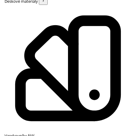
Deskové materiály
Vzorkovníky fólií