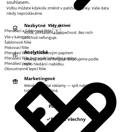
souhlasem.
Volbu můžete kdykoliv změnit v patičce stránky. Vaše data
nikdy neprodáváme.
Nezbytné
Vždy aktivní
Přenášecí a šablonové fólie
Košík, přihlášení a bezpečnost. Bez nich
Vše v kategorii
obchod nefunguje.
Šablonové fólie
Pískovací fólie
Analytické
Přenašecí fólie s podkladovým papírem
Přenašecí fólie bez podkladového papíru
Ukazují nám, co funguje. Zlepšujeme podle
Přenášecí papír
toho hledání i nabídku.
Oboustranně lepicí fólie
Marketingové
Méně náhodné reklamy — spíš nabídky podle
toho, co vás zajímá.
Pouze nezbytné
Povolit všechny