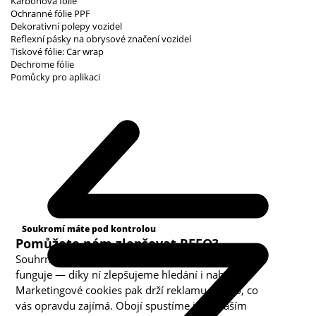
Karbonová fólie
Ochranné fólie PPF
Dekorativní polepy vozidel
Reflexní pásky na obrysové značení vozidel
Tiskové fólie: Car wrap
Dechrome fólie
Pomůcky pro aplikaci
Kategorie cookies
Soukromí máte pod kontrolou
Pomůžete nám zlepšovat REFO?
Souhrnná analytika nám ukazuje, co v obchodě
funguje — díky ní zlepšujeme hledání i nabídku.
Marketingové cookies pak drží reklamu u toho, co
vás opravdu zajímá. Obojí spustíme jen s vaším