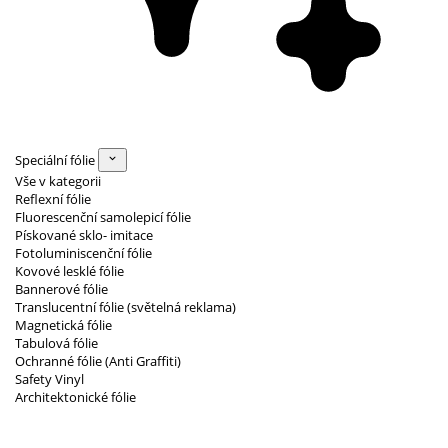
Speciální fólie
Vše v kategorii
Reflexní fólie
Fluorescenční samolepicí fólie
Pískované sklo- imitace
Fotoluminiscenční fólie
Kovové lesklé fólie
Bannerové fólie
Translucentní fólie (světelná reklama)
Magnetická fólie
Tabulová fólie
Ochranné fólie (Anti Graffiti)
Safety Vinyl
Architektonické fólie