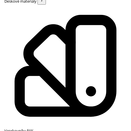
Deskové materiály
Vzorkovníky fólií