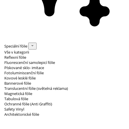
Speciální fólie
Vše v kategorii
Reflexní fólie
Fluorescenční samolepicí fólie
Pískované sklo- imitace
Fotoluminiscenční fólie
Kovové lesklé fólie
Bannerové fólie
Translucentní fólie (světelná reklama)
Magnetická fólie
Tabulová fólie
Ochranné fólie (Anti Graffiti)
Safety Vinyl
Architektonické fólie