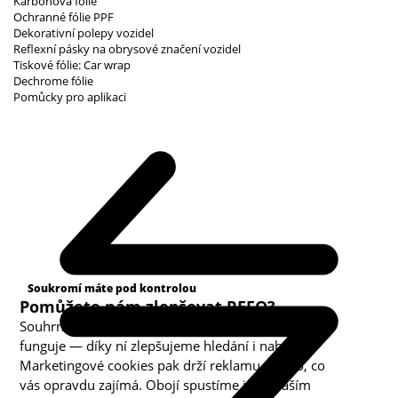
Karbonová fólie
Ochranné fólie PPF
Dekorativní polepy vozidel
Reflexní pásky na obrysové značení vozidel
Tiskové fólie: Car wrap
Dechrome fólie
Pomůcky pro aplikaci
Kategorie cookies
Soukromí máte pod kontrolou
Pomůžete nám zlepšovat REFO?
Souhrnná analytika nám ukazuje, co v obchodě
funguje — díky ní zlepšujeme hledání i nabídku.
Marketingové cookies pak drží reklamu u toho, co
vás opravdu zajímá. Obojí spustíme jen s vaším