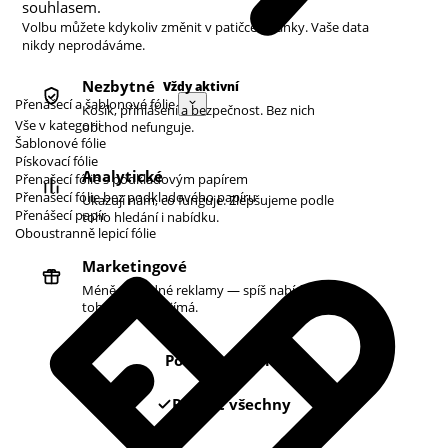
souhlasem.
Volbu můžete kdykoliv změnit v patičce stránky. Vaše data
nikdy neprodáváme.
Nezbytné
Vždy aktivní
Přenášecí a šablonové fólie
Košík, přihlášení a bezpečnost. Bez nich
Vše v kategorii
obchod nefunguje.
Šablonové fólie
Pískovací fólie
Analytické
Přenašecí fólie s podkladovým papírem
Přenašecí fólie bez podkladového papíru
Ukazují nám, co funguje. Zlepšujeme podle
Přenášecí papír
toho hledání i nabídku.
Oboustranně lepicí fólie
Marketingové
Méně náhodné reklamy — spíš nabídky podle
toho, co vás zajímá.
Pouze nezbytné
Povolit všechny