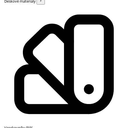
Deskové materiály
Vzorkovníky fólií