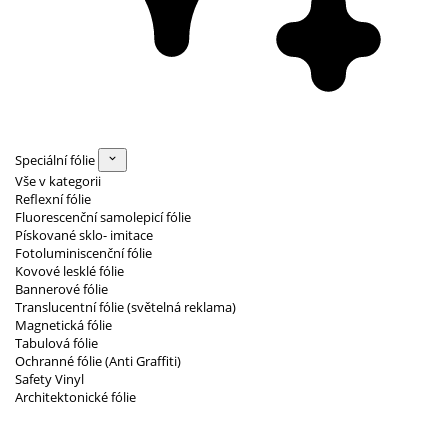
Speciální fólie
Vše v kategorii
Reflexní fólie
Fluorescenční samolepicí fólie
Pískované sklo- imitace
Fotoluminiscenční fólie
Kovové lesklé fólie
Bannerové fólie
Translucentní fólie (světelná reklama)
Magnetická fólie
Tabulová fólie
Ochranné fólie (Anti Graffiti)
Safety Vinyl
Architektonické fólie