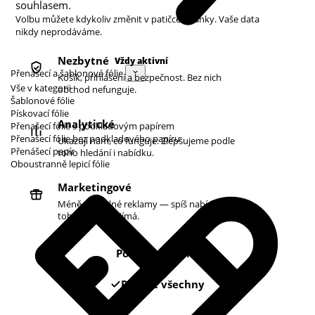
souhlasem.
Volbu můžete kdykoliv změnit v patičce stránky. Vaše data
nikdy neprodáváme.
Nezbytné
Vždy aktivní
Přenášecí a šablonové fólie
Košík, přihlášení a bezpečnost. Bez nich
Vše v kategorii
obchod nefunguje.
Šablonové fólie
Pískovací fólie
Analytické
Přenašecí fólie s podkladovým papírem
Přenašecí fólie bez podkladového papíru
Ukazují nám, co funguje. Zlepšujeme podle
Přenášecí papír
toho hledání i nabídku.
Oboustranně lepicí fólie
Marketingové
Méně náhodné reklamy — spíš nabídky podle
toho, co vás zajímá.
Pouze nezbytné
Povolit všechny