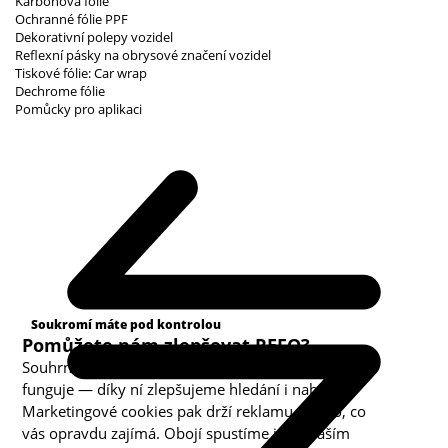
Karbonová fólie
Ochranné fólie PPF
Dekorativní polepy vozidel
Reflexní pásky na obrysové značení vozidel
Tiskové fólie: Car wrap
Dechrome fólie
Pomůcky pro aplikaci
Kategorie cookies
Soukromí máte pod kontrolou
Pomůžete nám zlepšovat REFO?
Souhrnná analytika nám ukazuje, co v obchodě
funguje — díky ní zlepšujeme hledání i nabídku.
Marketingové cookies pak drží reklamu u toho, co
vás opravdu zajímá. Obojí spustíme jen s vaším