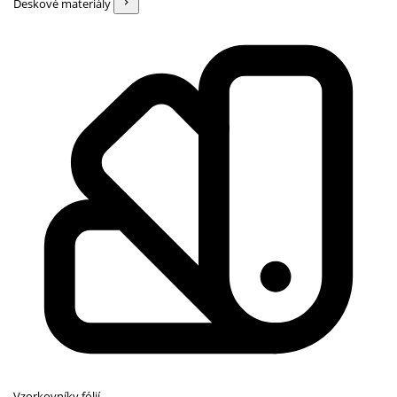
Deskové materiály
Vzorkovníky fólií