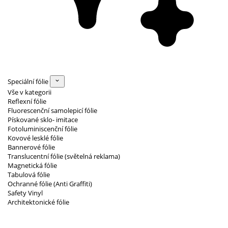
Speciální fólie
Vše v kategorii
Reflexní fólie
Fluorescenční samolepicí fólie
Pískované sklo- imitace
Fotoluminiscenční fólie
Kovové lesklé fólie
Bannerové fólie
Translucentní fólie (světelná reklama)
Magnetická fólie
Tabulová fólie
Ochranné fólie (Anti Graffiti)
Safety Vinyl
Architektonické fólie