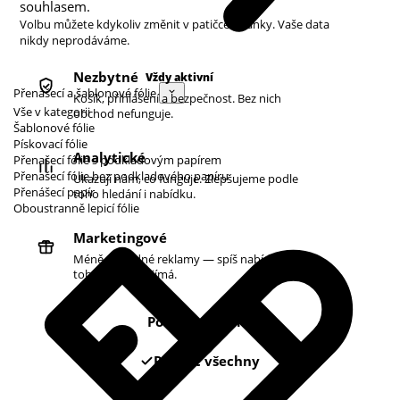
souhlasem.
Volbu můžete kdykoliv změnit v patičce stránky. Vaše data
nikdy neprodáváme.
Nezbytné
Vždy aktivní
Přenášecí a šablonové fólie
Košík, přihlášení a bezpečnost. Bez nich
Vše v kategorii
obchod nefunguje.
Šablonové fólie
Pískovací fólie
Analytické
Přenašecí fólie s podkladovým papírem
Přenašecí fólie bez podkladového papíru
Ukazují nám, co funguje. Zlepšujeme podle
Přenášecí papír
toho hledání i nabídku.
Oboustranně lepicí fólie
Marketingové
Méně náhodné reklamy — spíš nabídky podle
toho, co vás zajímá.
Pouze nezbytné
Povolit všechny