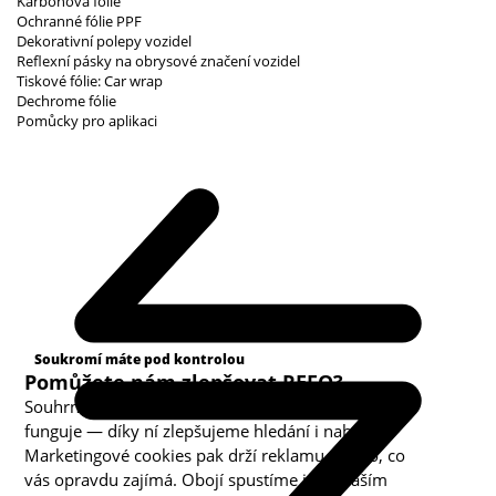
Karbonová fólie
Ochranné fólie PPF
Dekorativní polepy vozidel
Reflexní pásky na obrysové značení vozidel
Tiskové fólie: Car wrap
Dechrome fólie
Pomůcky pro aplikaci
Kategorie cookies
Soukromí máte pod kontrolou
Pomůžete nám zlepšovat REFO?
Souhrnná analytika nám ukazuje, co v obchodě
funguje — díky ní zlepšujeme hledání i nabídku.
Marketingové cookies pak drží reklamu u toho, co
vás opravdu zajímá. Obojí spustíme jen s vaším