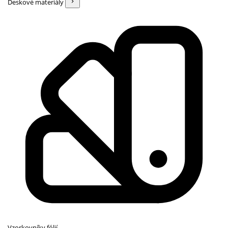
Deskové materiály
Vzorkovníky fólií