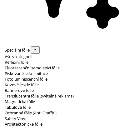
Speciální fólie
Vše v kategorii
Reflexní fólie
Fluorescenční samolepicí fólie
Pískované sklo- imitace
Fotoluminiscenční fólie
Kovové lesklé fólie
Bannerové fólie
Translucentní fólie (světelná reklama)
Magnetická fólie
Tabulová fólie
Ochranné fólie (Anti Graffiti)
Safety Vinyl
Architektonické fólie