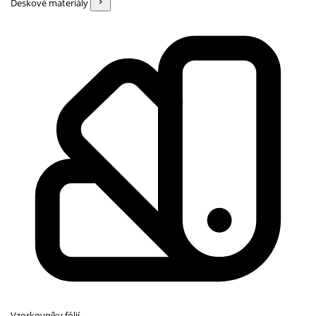
Deskové materiály
Vzorkovníky fólií