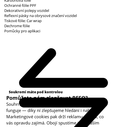
Karbonová fólie
Ochranné fólie PPF
Dekorativní polepy vozidel
Reflexní pásky na obrysové značení vozidel
Tiskové fólie: Car wrap
Dechrome fólie
Pomůcky pro aplikaci
Kategorie cookies
Soukromí máte pod kontrolou
Pomůžete nám zlepšovat REFO?
Souhrnná analytika nám ukazuje, co v obchodě
funguje — díky ní zlepšujeme hledání i nabídku.
Marketingové cookies pak drží reklamu u toho, co
vás opravdu zajímá. Obojí spustíme jen s vaším