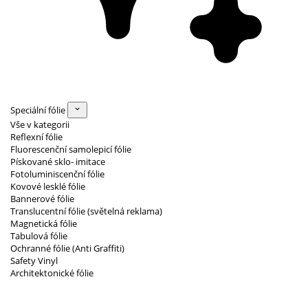
Speciální fólie
Vše v kategorii
Reflexní fólie
Fluorescenční samolepicí fólie
Pískované sklo- imitace
Fotoluminiscenční fólie
Kovové lesklé fólie
Bannerové fólie
Translucentní fólie (světelná reklama)
Magnetická fólie
Tabulová fólie
Ochranné fólie (Anti Graffiti)
Safety Vinyl
Architektonické fólie