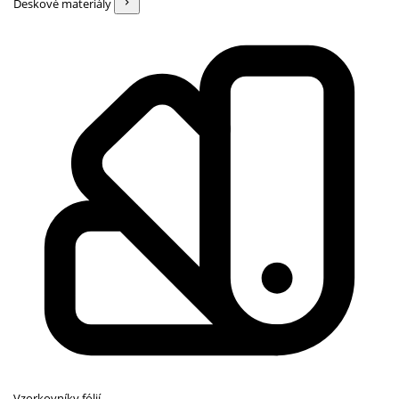
Deskové materiály
Vzorkovníky fólií