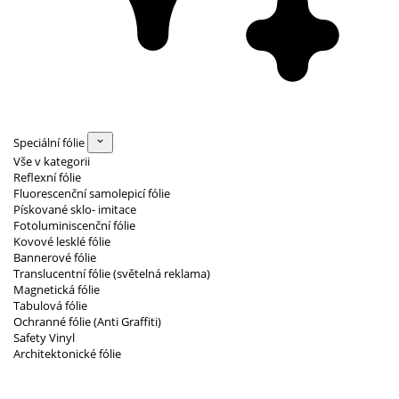
Speciální fólie
Vše v kategorii
Reflexní fólie
Fluorescenční samolepicí fólie
Pískované sklo- imitace
Fotoluminiscenční fólie
Kovové lesklé fólie
Bannerové fólie
Translucentní fólie (světelná reklama)
Magnetická fólie
Tabulová fólie
Ochranné fólie (Anti Graffiti)
Safety Vinyl
Architektonické fólie