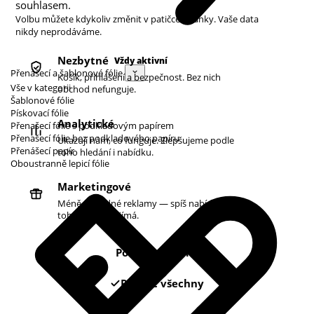
souhlasem.
Volbu můžete kdykoliv změnit v patičce stránky. Vaše data
nikdy neprodáváme.
Nezbytné
Vždy aktivní
Přenášecí a šablonové fólie
Košík, přihlášení a bezpečnost. Bez nich
Vše v kategorii
obchod nefunguje.
Šablonové fólie
Pískovací fólie
Analytické
Přenašecí fólie s podkladovým papírem
Přenašecí fólie bez podkladového papíru
Ukazují nám, co funguje. Zlepšujeme podle
Přenášecí papír
toho hledání i nabídku.
Oboustranně lepicí fólie
Marketingové
Méně náhodné reklamy — spíš nabídky podle
toho, co vás zajímá.
Pouze nezbytné
Povolit všechny