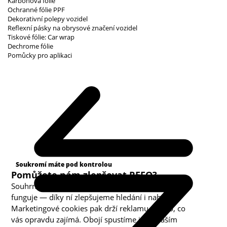
Karbonová fólie
Ochranné fólie PPF
Dekorativní polepy vozidel
Reflexní pásky na obrysové značení vozidel
Tiskové fólie: Car wrap
Dechrome fólie
Pomůcky pro aplikaci
Kategorie cookies
Soukromí máte pod kontrolou
Pomůžete nám zlepšovat REFO?
Souhrnná analytika nám ukazuje, co v obchodě
funguje — díky ní zlepšujeme hledání i nabídku.
Marketingové cookies pak drží reklamu u toho, co
vás opravdu zajímá. Obojí spustíme jen s vaším