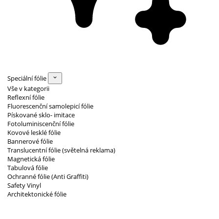
Speciální fólie
Vše v kategorii
Reflexní fólie
Fluorescenční samolepicí fólie
Pískované sklo- imitace
Fotoluminiscenční fólie
Kovové lesklé fólie
Bannerové fólie
Translucentní fólie (světelná reklama)
Magnetická fólie
Tabulová fólie
Ochranné fólie (Anti Graffiti)
Safety Vinyl
Architektonické fólie