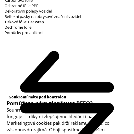
Karbonová fólie
Ochranné fólie PPF
Dekorativní polepy vozidel
Reflexní pásky na obrysové značení vozidel
Tiskové fólie: Car wrap
Dechrome fólie
Pomůcky pro aplikaci
Kategorie cookies
Soukromí máte pod kontrolou
Pomůžete nám zlepšovat REFO?
Souhrnná analytika nám ukazuje, co v obchodě
funguje — díky ní zlepšujeme hledání i nabídku.
Marketingové cookies pak drží reklamu u toho, co
vás opravdu zajímá. Obojí spustíme jen s vaším