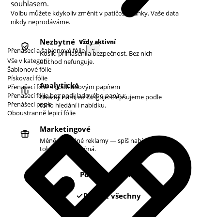
souhlasem.
Volbu můžete kdykoliv změnit v patičce stránky. Vaše data
nikdy neprodáváme.
Nezbytné
Vždy aktivní
Přenášecí a šablonové fólie
Košík, přihlášení a bezpečnost. Bez nich
Vše v kategorii
obchod nefunguje.
Šablonové fólie
Pískovací fólie
Analytické
Přenašecí fólie s podkladovým papírem
Přenašecí fólie bez podkladového papíru
Ukazují nám, co funguje. Zlepšujeme podle
Přenášecí papír
toho hledání i nabídku.
Oboustranně lepicí fólie
Marketingové
Méně náhodné reklamy — spíš nabídky podle
toho, co vás zajímá.
Pouze nezbytné
Povolit všechny