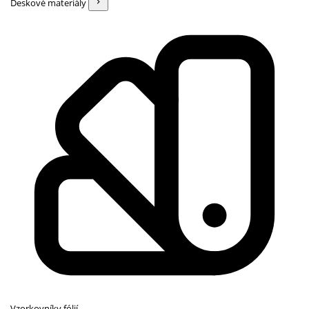
Deskové materiály
Vzorkovníky fólií