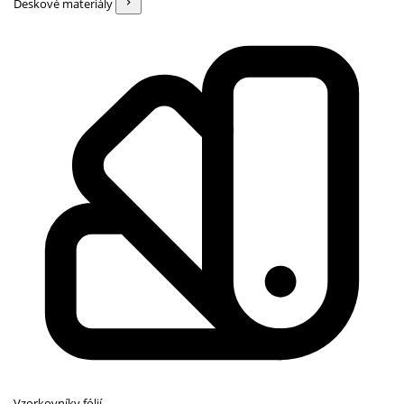
Deskové materiály
Vzorkovníky fólií