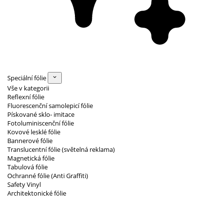
Speciální fólie
Vše v kategorii
Reflexní fólie
Fluorescenční samolepicí fólie
Pískované sklo- imitace
Fotoluminiscenční fólie
Kovové lesklé fólie
Bannerové fólie
Translucentní fólie (světelná reklama)
Magnetická fólie
Tabulová fólie
Ochranné fólie (Anti Graffiti)
Safety Vinyl
Architektonické fólie