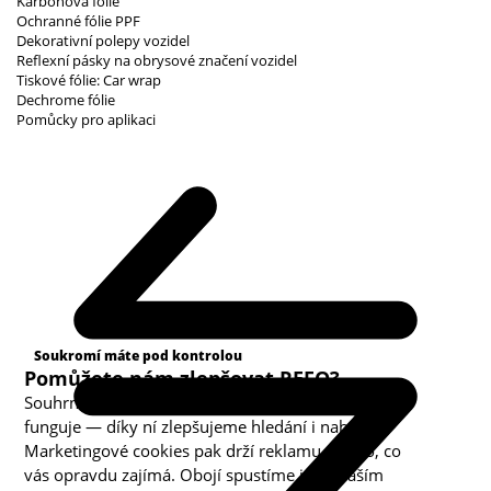
Karbonová fólie
Ochranné fólie PPF
Dekorativní polepy vozidel
Reflexní pásky na obrysové značení vozidel
Tiskové fólie: Car wrap
Dechrome fólie
Pomůcky pro aplikaci
Kategorie cookies
Soukromí máte pod kontrolou
Pomůžete nám zlepšovat REFO?
Souhrnná analytika nám ukazuje, co v obchodě
funguje — díky ní zlepšujeme hledání i nabídku.
Marketingové cookies pak drží reklamu u toho, co
vás opravdu zajímá. Obojí spustíme jen s vaším