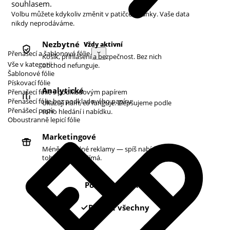
souhlasem.
Volbu můžete kdykoliv změnit v patičce stránky. Vaše data
nikdy neprodáváme.
Nezbytné
Vždy aktivní
Přenášecí a šablonové fólie
Košík, přihlášení a bezpečnost. Bez nich
Vše v kategorii
obchod nefunguje.
Šablonové fólie
Pískovací fólie
Analytické
Přenašecí fólie s podkladovým papírem
Přenašecí fólie bez podkladového papíru
Ukazují nám, co funguje. Zlepšujeme podle
Přenášecí papír
toho hledání i nabídku.
Oboustranně lepicí fólie
Marketingové
Méně náhodné reklamy — spíš nabídky podle
toho, co vás zajímá.
Pouze nezbytné
Povolit všechny