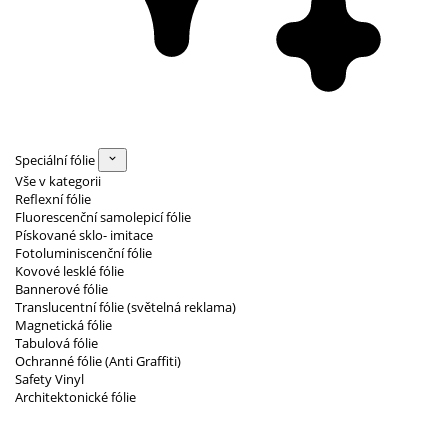
Speciální fólie
Vše v kategorii
Reflexní fólie
Fluorescenční samolepicí fólie
Pískované sklo- imitace
Fotoluminiscenční fólie
Kovové lesklé fólie
Bannerové fólie
Translucentní fólie (světelná reklama)
Magnetická fólie
Tabulová fólie
Ochranné fólie (Anti Graffiti)
Safety Vinyl
Architektonické fólie