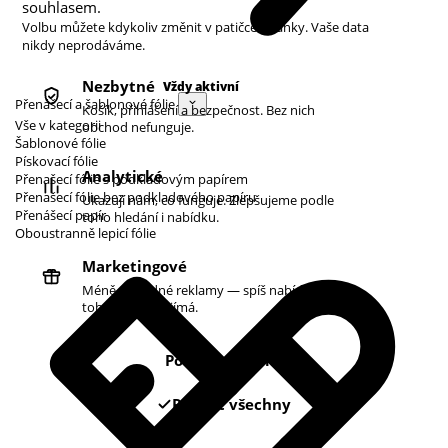
souhlasem.
Volbu můžete kdykoliv změnit v patičce stránky. Vaše data
nikdy neprodáváme.
Nezbytné
Vždy aktivní
Přenášecí a šablonové fólie
Košík, přihlášení a bezpečnost. Bez nich
Vše v kategorii
obchod nefunguje.
Šablonové fólie
Pískovací fólie
Analytické
Přenašecí fólie s podkladovým papírem
Přenašecí fólie bez podkladového papíru
Ukazují nám, co funguje. Zlepšujeme podle
Přenášecí papír
toho hledání i nabídku.
Oboustranně lepicí fólie
Marketingové
Méně náhodné reklamy — spíš nabídky podle
toho, co vás zajímá.
Pouze nezbytné
Povolit všechny