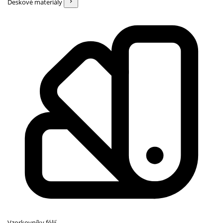
Deskové materiály
Vzorkovníky fólií