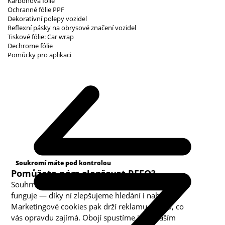
Karbonová fólie
Ochranné fólie PPF
Dekorativní polepy vozidel
Reflexní pásky na obrysové značení vozidel
Tiskové fólie: Car wrap
Dechrome fólie
Pomůcky pro aplikaci
Kategorie cookies
Soukromí máte pod kontrolou
Pomůžete nám zlepšovat REFO?
Souhrnná analytika nám ukazuje, co v obchodě
funguje — díky ní zlepšujeme hledání i nabídku.
Marketingové cookies pak drží reklamu u toho, co
vás opravdu zajímá. Obojí spustíme jen s vaším