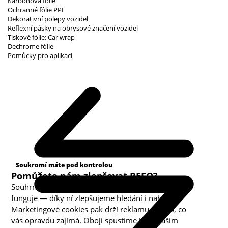
Karbonová fólie
Ochranné fólie PPF
Dekorativní polepy vozidel
Reflexní pásky na obrysové značení vozidel
Tiskové fólie: Car wrap
Dechrome fólie
Pomůcky pro aplikaci
Kategorie cookies
Soukromí máte pod kontrolou
Pomůžete nám zlepšovat REFO?
Souhrnná analytika nám ukazuje, co v obchodě
funguje — díky ní zlepšujeme hledání i nabídku.
Marketingové cookies pak drží reklamu u toho, co
vás opravdu zajímá. Obojí spustíme jen s vaším