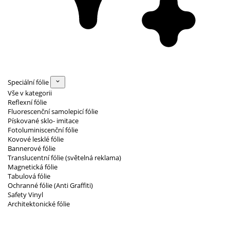
Speciální fólie
Vše v kategorii
Reflexní fólie
Fluorescenční samolepicí fólie
Pískované sklo- imitace
Fotoluminiscenční fólie
Kovové lesklé fólie
Bannerové fólie
Translucentní fólie (světelná reklama)
Magnetická fólie
Tabulová fólie
Ochranné fólie (Anti Graffiti)
Safety Vinyl
Architektonické fólie