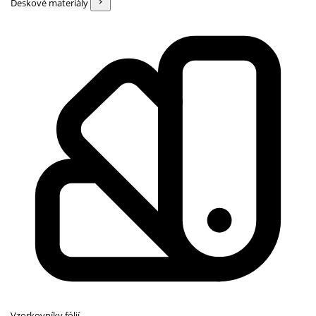
Deskové materiály
Vzorkovníky fólií