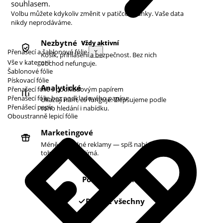
souhlasem.
Volbu můžete kdykoliv změnit v patičce stránky. Vaše data
nikdy neprodáváme.
Nezbytné
Vždy aktivní
Přenášecí a šablonové fólie
Košík, přihlášení a bezpečnost. Bez nich
Vše v kategorii
obchod nefunguje.
Šablonové fólie
Pískovací fólie
Analytické
Přenašecí fólie s podkladovým papírem
Přenašecí fólie bez podkladového papíru
Ukazují nám, co funguje. Zlepšujeme podle
Přenášecí papír
toho hledání i nabídku.
Oboustranně lepicí fólie
Marketingové
Méně náhodné reklamy — spíš nabídky podle
toho, co vás zajímá.
Pouze nezbytné
Povolit všechny